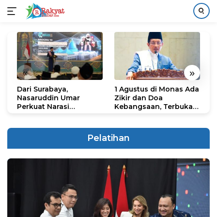
Langsung
ke
konten
«
»
Dari Surabaya,
1 Agustus di Monas Ada
H
Nasaruddin Umar
Zikir dan Doa
G
Perkuat Narasi
Kebangsaan, Terbuka
S
Persatuan dan
untuk Umum
R
Kepemimpinan Umat
R
K
Pelatihan
N