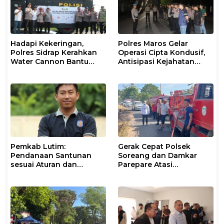
Hadapi Kekeringan,
Polres Maros Gelar
Polres Sidrap Kerahkan
Operasi Cipta Kondusif,
Water Cannon Bantu
Antisipasi Kejahatan
Petani
Jalanan dan Penyakit
Masyarakat
Pemkab Lutim:
Gerak Cepat Polsek
Pendanaan Santunan
Soreang dan Damkar
sesuai Aturan dan
Parepare Atasi
Prosedur Resmi
Kebakaran Lahan