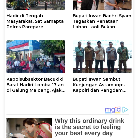
Hadir di Tengah
Bupati Irwan Bachri Syam
Masyarakat, Sat Samapta
Tegaskan Penataan
Polres Parepare
Lahan Laoli Bukan
Gencarkan Patroli Pagi
Konflik Agraria
Kapolsubsektor Bacukiki
Bupati Irwan Sambut
Barat Hadiri Lomba 17-an
Kunjungan Astamaops
di Galung Maloang, Ajak
Kapolri dan Pangdam
Warga Jaga Kamtibmas
XIV/Hasanuddin di Luwu
Timur