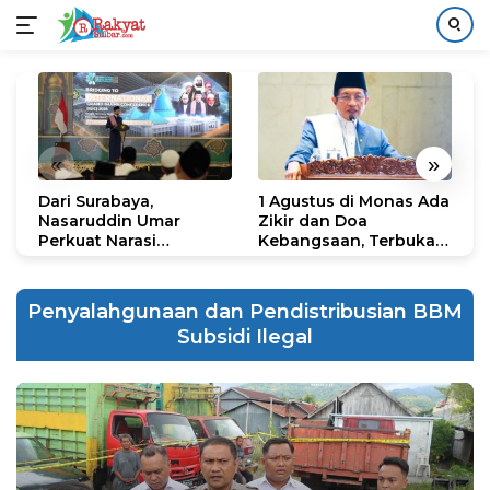
Langsung
ke
konten
«
»
Dari Surabaya,
1 Agustus di Monas Ada
H
Nasaruddin Umar
Zikir dan Doa
G
Perkuat Narasi
Kebangsaan, Terbuka
S
Persatuan dan
untuk Umum
R
Kepemimpinan Umat
R
K
Penyalahgunaan dan Pendistribusian BBM
N
Subsidi Ilegal