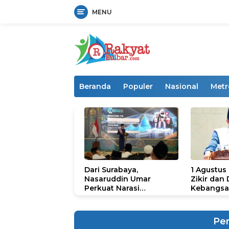
MENU
Langsung
ke
konten
Beranda
Populer
Nasional
Metr
Dari Surabaya,
1 Agustus
Nasaruddin Umar
Zikir dan
Perkuat Narasi
Kebangsa
Persatuan dan
untuk U
Kepemimpinan Umat
Pe