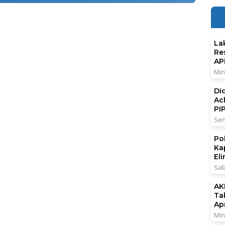
La
Re
AP
Min
Di
Ac
PI
Sen
Po
Ka
El
Sab
AK
Ta
Ap
Min