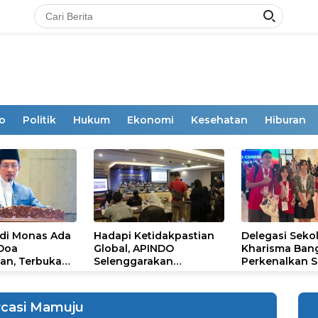
o
Politik
Hukum
Ekonomi
Kesehatan
Hiburan
 di Monas Ada
Hadapi Ketidakpastian
Delegasi Seko
 Doa
Global, APINDO
Kharisma Ban
an, Terbuka
Selenggarakan
Perkenalkan S
mum
Rakerkonas ke-35
Ikon Budaya Su
Rumuskan Agenda
Ajang Internat
Ketahanan Ekonomi
STEAM Olympi
rcasi Mamuju
Nasional
di Roma