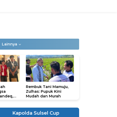
Lainnya
lah
Rembuk Tani Mamuju,
gsa
Zulhas: Pupuk Kini
andeq,
Mudah dan Murah
lbar di
ional
ad 2026
Kapolda Sulsel Cup