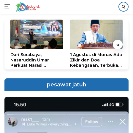
Langsung
ke
konten
«
»
Dari Surabaya,
1 Agustus di Monas Ada
H
Nasaruddin Umar
Zikir dan Doa
G
Perkuat Narasi
Kebangsaan, Terbuka
S
Persatuan dan
untuk Umum
R
Kepemimpinan Umat
R
K
pesawat jatuh
N