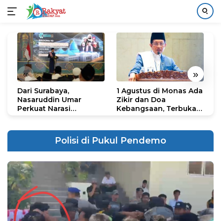
Langsung
ke
konten
«
»
Dari Surabaya,
1 Agustus di Monas Ada
H
Nasaruddin Umar
Zikir dan Doa
G
Perkuat Narasi
Kebangsaan, Terbuka
S
Persatuan dan
untuk Umum
R
Kepemimpinan Umat
R
K
Polisi di Pukul Pendemo
N