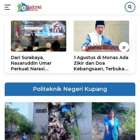
Langsung
ke
konten
«
»
Dari Surabaya,
1 Agustus di Monas Ada
H
Nasaruddin Umar
Zikir dan Doa
G
Perkuat Narasi
Kebangsaan, Terbuka
S
Persatuan dan
untuk Umum
R
Kepemimpinan Umat
R
K
Politeknik Negeri Kupang
N