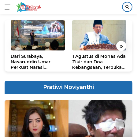
Langsung
ke
konten
«
»
Dari Surabaya,
1 Agustus di Monas Ada
H
Nasaruddin Umar
Zikir dan Doa
G
Perkuat Narasi
Kebangsaan, Terbuka
S
Persatuan dan
untuk Umum
R
Kepemimpinan Umat
R
K
Pratiwi Noviyanthi
N