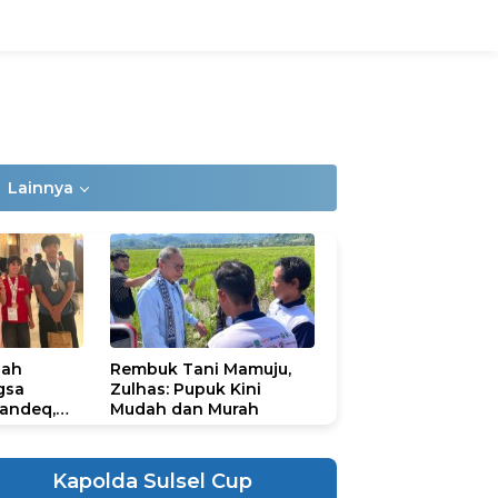
Lainnya
lah
Rembuk Tani Mamuju,
gsa
Zulhas: Pupuk Kini
andeq,
Mudah dan Murah
lbar di
ional
ad 2026
Kapolda Sulsel Cup