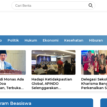
o
Politik
Hukum
Ekonomi
Kesehatan
Hiburan
 di Monas Ada
Hadapi Ketidakpastian
Delegasi Seko
 Doa
Global, APINDO
Kharisma Ban
an, Terbuka
Selenggarakan
Perkenalkan S
mum
Rakerkonas ke-35
Ikon Budaya Su
Rumuskan Agenda
Ajang Internat
Ketahanan Ekonomi
STEAM Olympi
ram Beasiswa
Nasional
di Roma