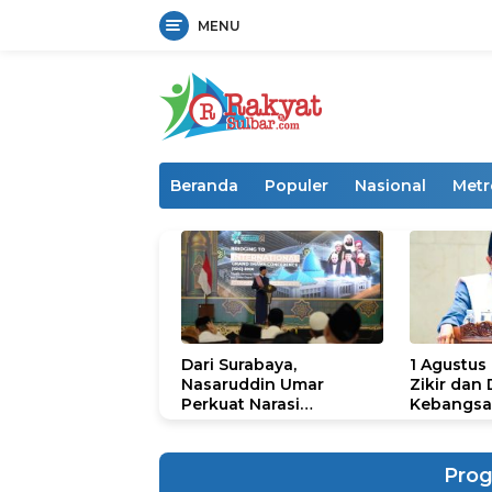
MENU
Langsung
ke
konten
Beranda
Populer
Nasional
Metr
Dari Surabaya,
1 Agustus
Nasaruddin Umar
Zikir dan
Perkuat Narasi
Kebangsa
Persatuan dan
untuk U
Kepemimpinan Umat
Prog