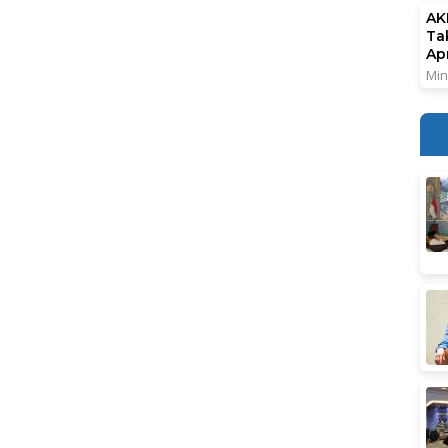
AK
Ta
Ap
Min