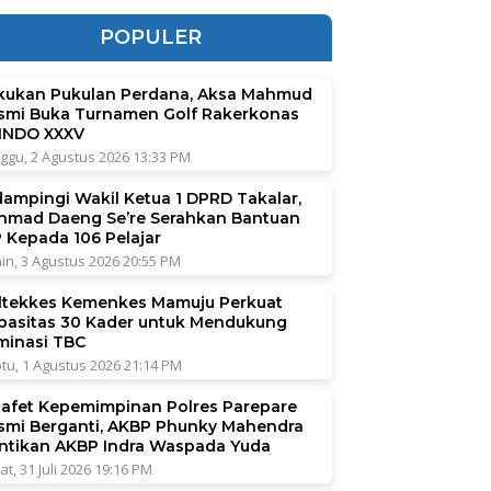
POPULER
kukan Pukulan Perdana, Aksa Mahmud
smi Buka Turnamen Golf Rakerkonas
INDO XXXV
ggu, 2 Agustus 2026 13:33 PM
dampingi Wakil Ketua 1 DPRD Takalar,
hmad Daeng Se’re Serahkan Bantuan
P Kepada 106 Pelajar
in, 3 Agustus 2026 20:55 PM
ltekkes Kemenkes Mamuju Perkuat
pasitas 30 Kader untuk Mendukung
iminasi TBC
tu, 1 Agustus 2026 21:14 PM
tafet Kepemimpinan Polres Parepare
smi Berganti, AKBP Phunky Mahendra
ntikan AKBP Indra Waspada Yuda
at, 31 Juli 2026 19:16 PM