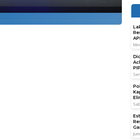
La
Re
AP
Min
Di
Ac
PI
Sen
Po
Ka
El
Sab
Es
Re
Ga
Jum