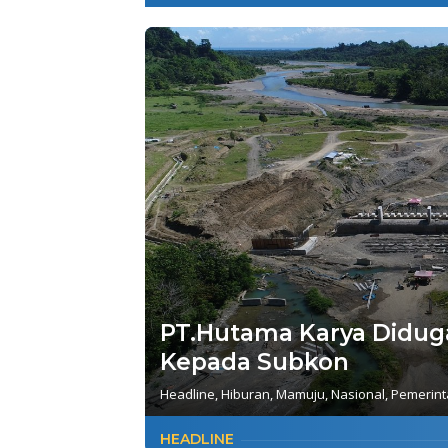
PT.Hutama Karya Diduga
Kepada Subkon
Headline
,
Hiburan
,
Mamuju
,
Nasional
,
Pemerin
HEADLINE