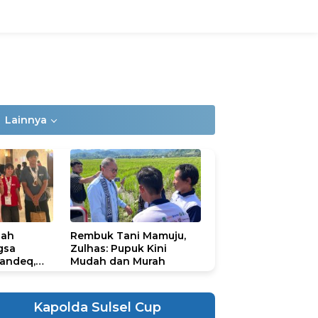
Lainnya
lah
Rembuk Tani Mamuju,
gsa
Zulhas: Pupuk Kini
andeq,
Mudah dan Murah
lbar di
ional
ad 2026
Kapolda Sulsel Cup