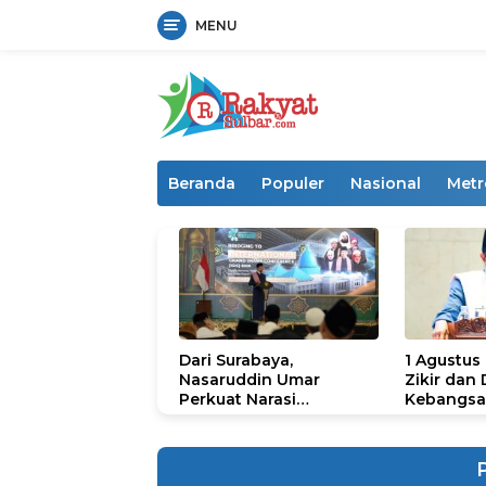
MENU
Langsung
ke
konten
Beranda
Populer
Nasional
Metr
Dari Surabaya,
1 Agustus
Nasaruddin Umar
Zikir dan
Perkuat Narasi
Kebangsa
Persatuan dan
untuk U
Kepemimpinan Umat