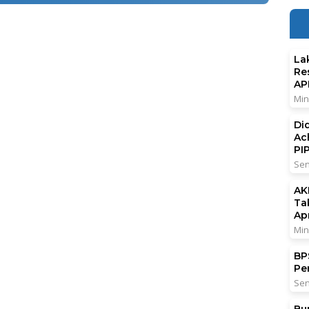
La
Re
AP
Min
Di
Ac
PI
Sen
AK
Ta
Ap
Min
BPS
Pe
Sen
Bu