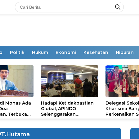
o
Politik
Hukum
Ekonomi
Kesehatan
Hiburan
 di Monas Ada
Hadapi Ketidakpastian
Delegasi Seko
 Doa
Global, APINDO
Kharisma Ban
an, Terbuka
Selenggarakan
Perkenalkan S
mum
Rakerkonas ke-35
Ikon Budaya Su
Rumuskan Agenda
Ajang Internat
Ketahanan Ekonomi
STEAM Olympi
PT.Hutama
Nasional
di Roma