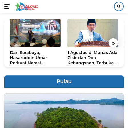
Langsung
ke
konten
«
»
Dari Surabaya,
1 Agustus di Monas Ada
H
Nasaruddin Umar
Zikir dan Doa
G
Perkuat Narasi
Kebangsaan, Terbuka
S
Persatuan dan
untuk Umum
R
Kepemimpinan Umat
R
K
Pulau
N