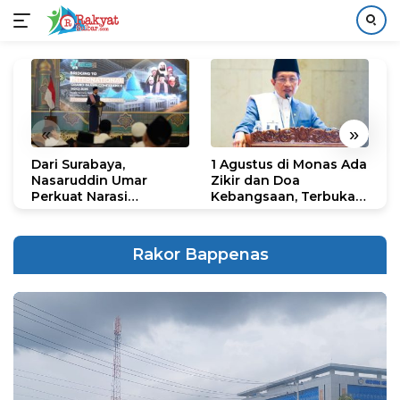
Langsung
ke
konten
«
»
Dari Surabaya,
1 Agustus di Monas Ada
H
Nasaruddin Umar
Zikir dan Doa
G
Perkuat Narasi
Kebangsaan, Terbuka
S
Persatuan dan
untuk Umum
R
Kepemimpinan Umat
R
K
Rakor Bappenas
N