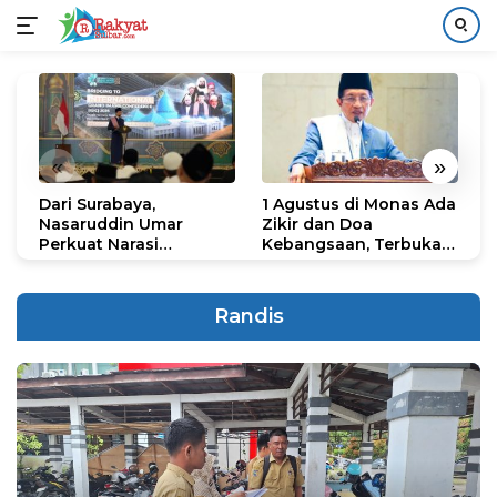
Langsung
ke
konten
«
»
Dari Surabaya,
1 Agustus di Monas Ada
H
Nasaruddin Umar
Zikir dan Doa
G
Perkuat Narasi
Kebangsaan, Terbuka
S
Persatuan dan
untuk Umum
R
Kepemimpinan Umat
R
K
Randis
N