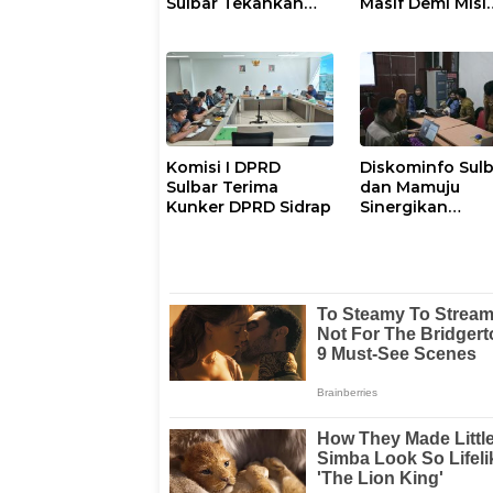
Sulbar Tekankan
Masif Demi Misi
Disiplin dan
Pelayanan Publi
Percepatan
Gubernur
Program
Komisi I DPRD
Diskominfo Sul
Sulbar Terima
dan Mamuju
Kunker DPRD Sidrap
Sinergikan
Pengelolaan
Website Pemeri