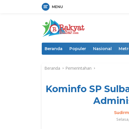
MENU
Langsung
ke
konten
Beranda
Populer
Nasional
Metr
Beranda
Pemerintahan
Kominfo SP Sulba
Adminis
Sudir
Selasa,