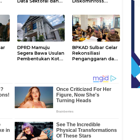
Data Sektoral dan
Diskominfoss
k
Jadikan Data
Sulbar Sabet
Statistik BPS
Penghargaan
Sebagai Pijakan
Nasional
Program
bar
DPRD Mamuju
BPKAD Sulbar Gelar
Segera Bawa Usulan
Rekonsiliasi
Pembentukan Kota
Penganggaran dan
Mamuju ke DPR RI
Realisasi Belanja
ntah
PPPK Paruh Waktu
2026