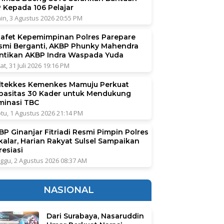
P Kepada 106 Pelajar
in, 3 Agustus 2026 20:55 PM
tafet Kepemimpinan Polres Parepare
smi Berganti, AKBP Phunky Mahendra
ntikan AKBP Indra Waspada Yuda
at, 31 Juli 2026 19:16 PM
ltekkes Kemenkes Mamuju Perkuat
pasitas 30 Kader untuk Mendukung
iminasi TBC
tu, 1 Agustus 2026 21:14 PM
BP Ginanjar Fitriadi Resmi Pimpin Polres
kalar, Harian Rakyat Sulsel Sampaikan
resiasi
ggu, 2 Agustus 2026 08:37 AM
NASIONAL
Dari Surabaya, Nasaruddin