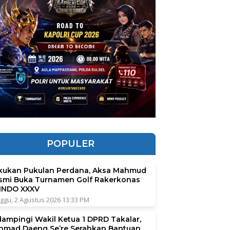
POPULER
kukan Pukulan Perdana, Aksa Mahmud
smi Buka Turnamen Golf Rakerkonas
INDO XXXV
ggu, 2 Agustus 2026 13:33 PM
dampingi Wakil Ketua 1 DPRD Takalar,
hmad Daeng Se’re Serahkan Bantuan