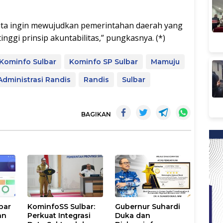
kita ingin mewujudkan pemerintahan daerah yang
tinggi prinsip akuntabilitas,” pungkasnya. (*)
 Kominfo Sulbar
Kominfo SP Sulbar
Mamuju
dministrasi Randis
Randis
Sulbar
BAGIKAN
bar
KominfoSS Sulbar:
Gubernur Suhardi
an
Perkuat Integrasi
Duka dan