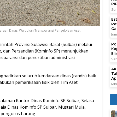
PI
Sen
Es
Re
Ga
daraan Dinas, Wujudkan Transparansi Pengelolaan Aset
Jum
intah Provinsi Sulawesi Barat (Sulbar) melalui
Po
Ka
tik, dan Persandian (Kominfo SP) menunjukkan
El
paransi dan penertiban administrasi
Sab
AK
Ta
ghadirkan seluruh kendaraan dinas (randis) baik
Ap
kukan pemeriksaan fisik oleh Tim Aset
Min
alaman Kantor Dinas Kominfo SP Sulbar, Selasa
pala Dinas Kominfo SP Sulbar, Mustari Mula,
n pengurus barang.