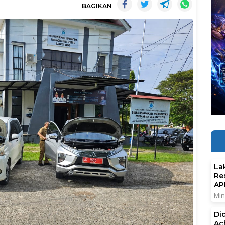
BAGIKAN
La
Re
AP
Min
Di
Ac