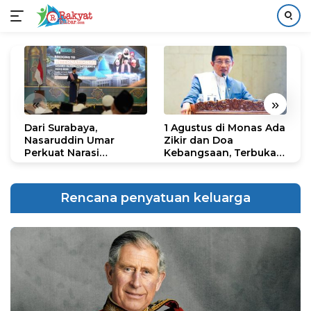
Langsung
ke
konten
«
»
Dari Surabaya,
1 Agustus di Monas Ada
H
Nasaruddin Umar
Zikir dan Doa
G
Perkuat Narasi
Kebangsaan, Terbuka
S
Persatuan dan
untuk Umum
R
Kepemimpinan Umat
R
K
Rencana penyatuan keluarga
N