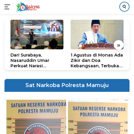
Langsung
ke
konten
«
»
Dari Surabaya,
1 Agustus di Monas Ada
H
Nasaruddin Umar
Zikir dan Doa
G
Perkuat Narasi
Kebangsaan, Terbuka
S
Persatuan dan
untuk Umum
R
Kepemimpinan Umat
R
K
Sat Narkoba Polresta Mamuju
N