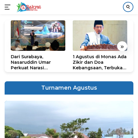
Langsung
ke
konten
«
»
Dari Surabaya,
1 Agustus di Monas Ada
H
Nasaruddin Umar
Zikir dan Doa
G
Perkuat Narasi
Kebangsaan, Terbuka
S
Persatuan dan
untuk Umum
R
Kepemimpinan Umat
R
K
Turnamen Agustus
N