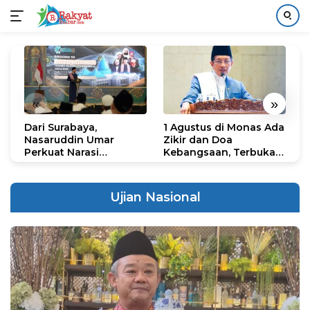
Langsung
ke
konten
«
»
Dari Surabaya,
1 Agustus di Monas Ada
H
Nasaruddin Umar
Zikir dan Doa
G
Perkuat Narasi
Kebangsaan, Terbuka
S
Persatuan dan
untuk Umum
R
Kepemimpinan Umat
R
K
Ujian Nasional
N