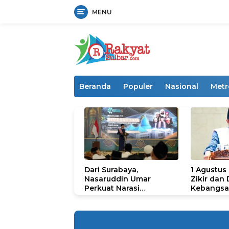
MENU
Langsung
ke
konten
Beranda
Populer
Nasional
Metr
Dari Surabaya,
1 Agustus
Nasaruddin Umar
Zikir dan
Perkuat Narasi
Kebangsa
Persatuan dan
untuk U
Kepemimpinan Umat