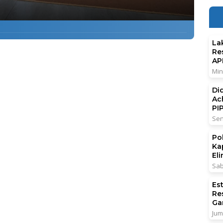
La
Re
AP
Min
Di
Ac
PI
Sen
Po
Ka
El
Sab
Es
Re
Ga
Jum