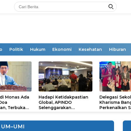
o
Politik
Hukum
Ekonomi
Kesehatan
Hiburan
 di Monas Ada
Hadapi Ketidakpastian
Delegasi Seko
 Doa
Global, APINDO
Kharisma Ban
an, Terbuka
Selenggarakan
Perkenalkan S
mum
Rakerkonas ke-35
Ikon Budaya Su
Rumuskan Agenda
Ajang Internat
Ketahanan Ekonomi
STEAM Olympi
UM–UMI
Nasional
di Roma