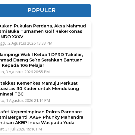
POPULER
kukan Pukulan Perdana, Aksa Mahmud
smi Buka Turnamen Golf Rakerkonas
INDO XXXV
ggu, 2 Agustus 2026 13:33 PM
dampingi Wakil Ketua 1 DPRD Takalar,
hmad Daeng Se’re Serahkan Bantuan
P Kepada 106 Pelajar
in, 3 Agustus 2026 20:55 PM
ltekkes Kemenkes Mamuju Perkuat
pasitas 30 Kader untuk Mendukung
iminasi TBC
tu, 1 Agustus 2026 21:14 PM
tafet Kepemimpinan Polres Parepare
smi Berganti, AKBP Phunky Mahendra
ntikan AKBP Indra Waspada Yuda
at, 31 Juli 2026 19:16 PM