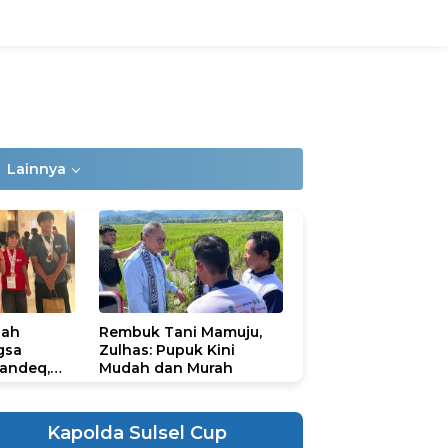
Lainnya
lah
Rembuk Tani Mamuju,
gsa
Zulhas: Pupuk Kini
andeq,
Mudah dan Murah
lbar di
ional
ad 2026
Kapolda Sulsel Cup