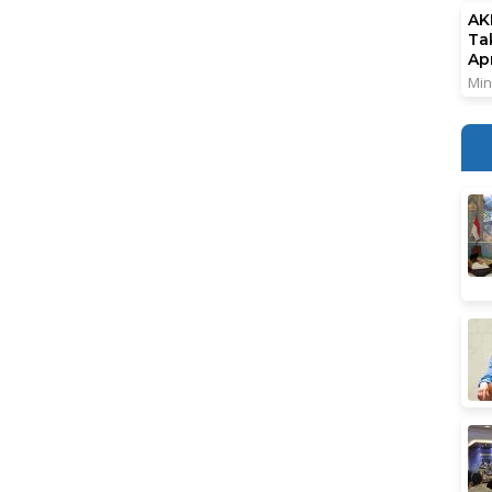
AK
Ta
Ap
Min