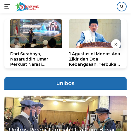
Langsung
ke
konten
«
»
Dari Surabaya,
1 Agustus di Monas Ada
H
Nasaruddin Umar
Zikir dan Doa
G
Perkuat Narasi
Kebangsaan, Terbuka
S
Persatuan dan
untuk Umum
R
Kepemimpinan Umat
R
K
unibos
N
Unibos Resmi Tambah Dua Guru Besar,