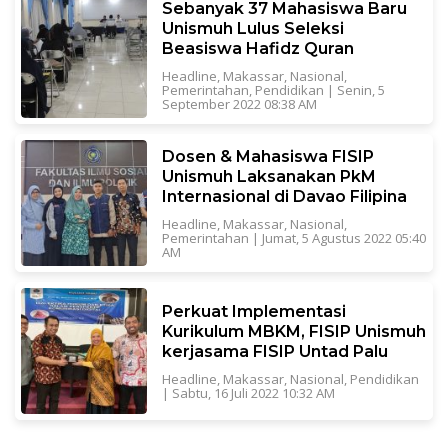
Sebanyak 37 Mahasiswa Baru
Unismuh Lulus Seleksi
Beasiswa Hafidz Quran
Headline
,
Makassar
,
Nasional
,
Pemerintahan
,
Pendidikan
|
Senin, 5
September 2022 08:38 AM
Dosen & Mahasiswa FISIP
Unismuh Laksanakan PkM
Internasional di Davao Filipina
Headline
,
Makassar
,
Nasional
,
Pemerintahan
|
Jumat, 5 Agustus 2022 05:40
AM
Perkuat Implementasi
Kurikulum MBKM, FISIP Unismuh
kerjasama FISIP Untad Palu
Headline
,
Makassar
,
Nasional
,
Pendidikan
|
Sabtu, 16 Juli 2022 10:32 AM