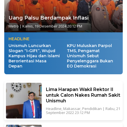
Uang Palsu Berdampak Inflasi
Metro
|
Kamis, 19 Desember 2024 20:12 PM
HEADLINE
Unismuh Luncurkan
KPU Muluskan Parpol
Slogan “I-GIFt”, Wujud
TMS, Pengamat
Kampus Hijau dan Islami
Unismuh Sebut
Berorientasi Masa
Penyelenggara Bukan
Depan
EO Demokrasi
Lima Harapan Wakil Rektor II
untuk Calon Nakes Rumah Sakit
Unismuh
Headline
,
Makassar
,
Pendidikan
|
Rabu, 21
September 2022 23:12 PM