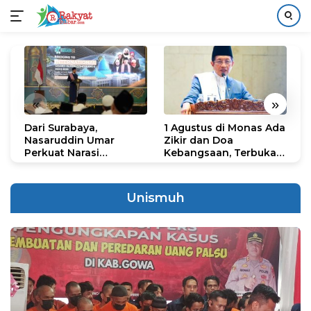
Langsung
ke
konten
«
»
Dari Surabaya,
1 Agustus di Monas Ada
H
Nasaruddin Umar
Zikir dan Doa
G
Perkuat Narasi
Kebangsaan, Terbuka
S
Persatuan dan
untuk Umum
R
Kepemimpinan Umat
R
K
Unismuh
N