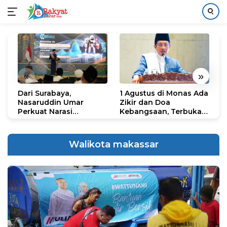
Langsung
ke
konten
«
»
Dari Surabaya,
1 Agustus di Monas Ada
H
Nasaruddin Umar
Zikir dan Doa
G
Perkuat Narasi
Kebangsaan, Terbuka
S
Persatuan dan
untuk Umum
R
Kepemimpinan Umat
R
K
Walikota makassar
N