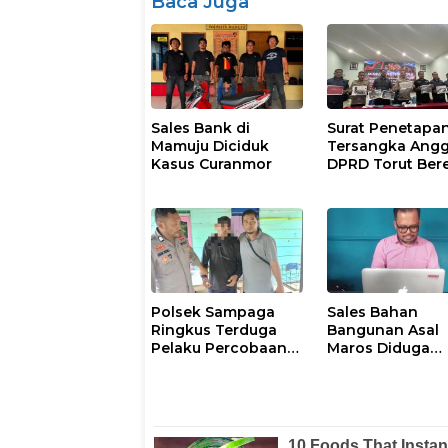
Baca Juga
Sales Bank di
Surat Penetapa
Mamuju Diciduk
Tersangka Ang
Kasus Curanmor
DPRD Torut Bere
Polresta Mamuj
Tegaskan Masi
Berstatus Saksi
Polsek Sampaga
Sales Bahan
Ringkus Terduga
Bangunan Asal
Pelaku Percobaan
Maros Diduga
Pemerkosaan Anak
Disekap dan
Tiri
Dianiaya Pengu