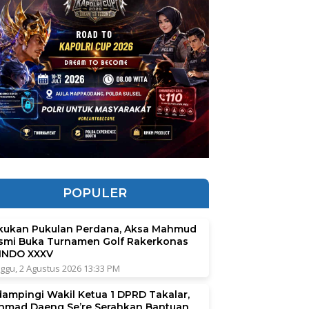
POPULER
kukan Pukulan Perdana, Aksa Mahmud
smi Buka Turnamen Golf Rakerkonas
INDO XXXV
ggu, 2 Agustus 2026 13:33 PM
dampingi Wakil Ketua 1 DPRD Takalar,
hmad Daeng Se’re Serahkan Bantuan