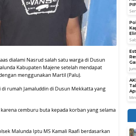
PI
Sen
Po
Ka
El
Sab
Es
Re
 dialami Nasrud salah satu warga di Dusun
Ga
alunda Kabupaten Majene setelah mendapat
Jum
 dengan menggunakan Martil (Palu).
AK
Ta
i di rumah Jamaluddin di Dusun Mekkatta yang
Ap
Min
n karena cemburu buta kepada korban yang selama
olsek Malunda Iptu MS Kamali Raafi berdasarkan