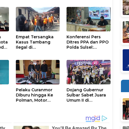
n
Empat Tersangka
Konferensi Pers
gota
Kasus Tambang
Ditres PPA dan PPO
dar,
Ilegal di
Polda Sulsel:
u
Kalumpang-
Pengungkapan
h
Bonehau Resmi
Kasus TPPO dan
Ditahan Polresta
Eksploitasi Anak di
Mamuju
Dua Wilayah
Pelaku Curanmor
Dojang Gubernur
Diburu hingga Ke
Sulbar Sabet Juara
Polman, Motor
Umum II di
Curian Berhasil
Manakarra
saha
Diamankan
Taekwondo Festival
VI 2026