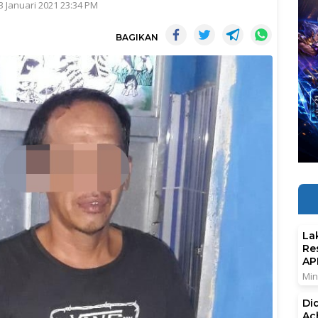
3 Januari 2021 23:34 PM
BAGIKAN
La
Re
AP
Min
Di
Ac