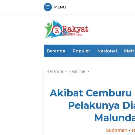
MENU
Langsung
ke
konten
Beranda
Populer
Nasional
Metr
Beranda
Headline
Akibat Cemburu B
Pelakunya Di
Malunda
Sudirman
-
H