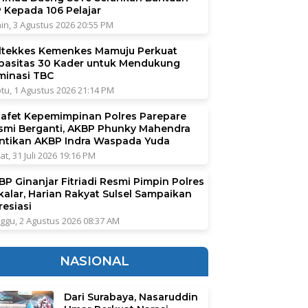
P Kepada 106 Pelajar
in, 3 Agustus 2026 20:55 PM
ltekkes Kemenkes Mamuju Perkuat
pasitas 30 Kader untuk Mendukung
iminasi TBC
tu, 1 Agustus 2026 21:14 PM
tafet Kepemimpinan Polres Parepare
smi Berganti, AKBP Phunky Mahendra
ntikan AKBP Indra Waspada Yuda
at, 31 Juli 2026 19:16 PM
BP Ginanjar Fitriadi Resmi Pimpin Polres
kalar, Harian Rakyat Sulsel Sampaikan
resiasi
ggu, 2 Agustus 2026 08:37 AM
NASIONAL
Dari Surabaya, Nasaruddin