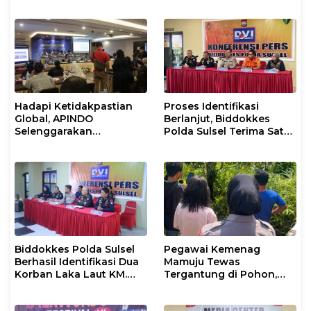
dan Kepemimpinan Umat
untuk Umum
Hadapi Ketidakpastian
Proses Identifikasi
Global, APINDO
Berlanjut, Biddokkes
Selenggarakan
Polda Sulsel Terima Satu
Rakerkonas ke-35
Jenazah Korban Laka
Rumuskan Agenda
Laut KM Nurul Salsa
Ketahanan Ekonomi
Nasional
Biddokkes Polda Sulsel
Pegawai Kemenag
Berhasil Identifikasi Dua
Mamuju Tewas
Korban Laka Laut KM.
Tergantung di Pohon,
Nurul Salsa
Polisi Lakukan Olah TKP
dan Evakuasi