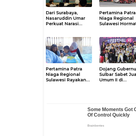
Dari Surabaya,
Pertamina Patra
Nasaruddin Umar
Niaga Regional
Perkuat Narasi
Sulawesi Horma
Persatuan dan
Proses Penang
Kepemimpinan
Insiden Kendar
Umat
Operasional di
Polman
Pertamina Patra
Dojang Gubernu
Niaga Regional
Sulbar Sabet Ju
Sulawesi Rayakan
Umum II di
Hari Anak Nasional
Manakarra
Melalui Rumah Anak
Taekwondo Fest
Pesisir, Ruang
VI 2026
Tumbuh Generasi
Penjaga Pesisir