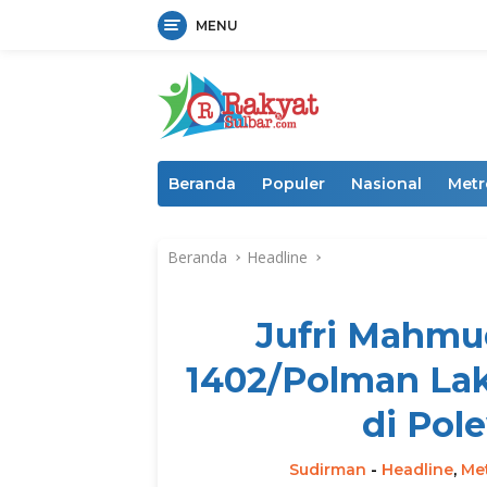
MENU
Langsung
ke
konten
Beranda
Populer
Nasional
Metr
Beranda
Headline
Jufri Mahmu
1402/Polman La
di Pol
Sudirman
-
Headline
,
Me