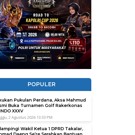
POPULER
kukan Pukulan Perdana, Aksa Mahmud
smi Buka Turnamen Golf Rakerkonas
INDO XXXV
ggu, 2 Agustus 2026 13:33 PM
dampingi Wakil Ketua 1 DPRD Takalar,
hmad Daeng Se’re Serahkan Bantuan