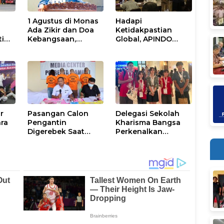
1 Agustus di Monas
Hadapi
Ada Zikir dan Doa
Ketidakpastian
ti
Kebangsaan,
Global, APINDO
anan
Terbuka untuk
Selenggarakan
aan
Umum
Rakerkonas ke-35
Rumuskan Agenda
Ketahanan Ekonomi
Nasional
r
Pasangan Calon
Delegasi Sekolah
ara
Pengantin
Kharisma Bangsa
Digerebek Saat
Perkenalkan
Pesta Sabu di
Sandeq, Ikon
ival
Mamuju
Budaya Sulbar di
Ajang International
STEAM Olympiad
2026 di Roma