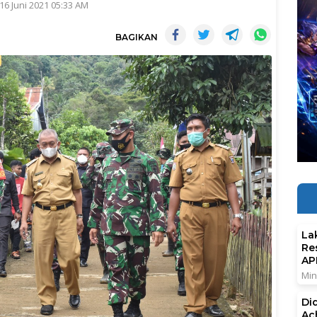
16 Juni 2021 05:33 AM
BAGIKAN
La
Re
AP
Min
Di
Ac