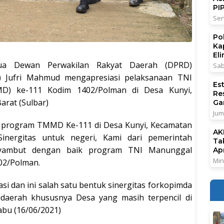
PI
Sen
Po
Ka
El
a Dewan Perwakilan Rakyat Daerah (DPRD)
Sab
) Jufri Mahmud mengapresiasi pelaksanaan TNI
Es
) ke-111 Kodim 1402/Polman di Desa Kunyi,
Re
arat (Sulbar)
Ga
Jum
n program TMMD Ke-111 di Desa Kunyi, Kecamatan
AK
nergitas untuk negeri, Kami dari pemerintah
Ta
enyambut dengan baik program TNI Manunggal
Ap
Min
02/Polman.
asi dan ini salah satu bentuk sinergitas forkopimda
aerah khususnya Desa yang masih terpencil di
abu (16/06/2021)