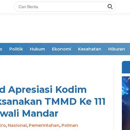
o
Politik
Hukum
Ekonomi
Kesehatan
Hiburan
d Apresiasi Kodim
ksanakan TMMD Ke 111
ewali Mandar
tro
,
Nasional
,
Pemerintahan
,
Polman