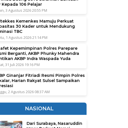
P Kepada 106 Pelajar
in, 3 Agustus 2026 20:55 PM
ltekkes Kemenkes Mamuju Perkuat
pasitas 30 Kader untuk Mendukung
iminasi TBC
tu, 1 Agustus 2026 21:14 PM
tafet Kepemimpinan Polres Parepare
smi Berganti, AKBP Phunky Mahendra
ntikan AKBP Indra Waspada Yuda
at, 31 Juli 2026 19:16 PM
BP Ginanjar Fitriadi Resmi Pimpin Polres
kalar, Harian Rakyat Sulsel Sampaikan
resiasi
ggu, 2 Agustus 2026 08:37 AM
NASIONAL
Dari Surabaya, Nasaruddin