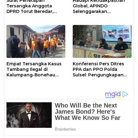
Surat Penetapan
Hadapi Ketidakpastian
Tersangka Anggota
Global, APINDO
DPRD Torut Beredar,
Selenggarakan
Polresta Mamuju
Rakerkonas ke-35
Tegaskan Masih
Rumuskan Agenda
Berstatus Saksi
Ketahanan Ekonomi
Nasional
Empat Tersangka Kasus
Konferensi Pers Ditres
Tambang Ilegal di
PPA dan PPO Polda
Kalumpang-Bonehau
Sulsel: Pengungkapan
Resmi Ditahan Polresta
Kasus TPPO dan
Mamuju
Eksploitasi Anak di Dua
Wilayah