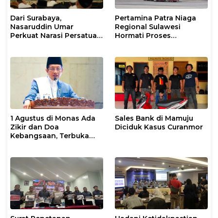
Dari Surabaya,
Pertamina Patra Niaga
Nasaruddin Umar
Regional Sulawesi
Perkuat Narasi Persatuan
Hormati Proses
dan Kepemimpinan Umat
Penanganan Insiden
Kendaraan Operasional
di Polman
1 Agustus di Monas Ada
Sales Bank di Mamuju
Zikir dan Doa
Diciduk Kasus Curanmor
Kebangsaan, Terbuka
untuk Umum