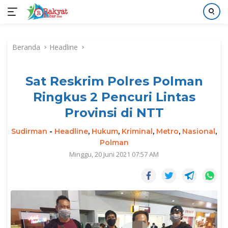
Langsung
ke
Beranda
Headline
konten
Sat Reskrim Polres Polman
Ringkus 2 Pencuri Lintas
Provinsi di NTT
Sudirman
-
Headline
,
Hukum
,
Kriminal
,
Metro
,
Nasional
,
Polman
Minggu, 20 Juni 2021 07:57 AM