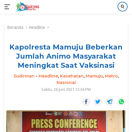
Langsung
ke
Beranda
Headline
konten
Kapolresta Mamuju Beberkan
Jumlah Animo Masyarakat
Meningkat Saat Vaksinasi
Sudirman
-
Headline
,
Kesehatan
,
Mamuju
,
Metro
,
Nasional
Sabtu, 26 Juni 2021 12:34 PM