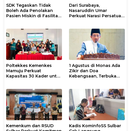
SDK Tegaskan Tidak
Dari Surabaya,
Boleh Ada Penolakan
Nasaruddin Umar
Pasien Miskin di Fasilitas
Perkuat Narasi Persatuan
Pelayanan Kesehatan
dan Kepemimpinan Umat
Poltekkes Kemenkes
1 Agustus di Monas Ada
Mamuju Perkuat
Zikir dan Doa
Kapasitas 30 Kader untuk
Kebangsaan, Terbuka
Mendukung Eliminasi
untuk Umum
TBC
Kemenkum dan RSUD
Kadis KominfoSS Sulbar
Sulbar Perkuat Komitmen
Cek Langsung