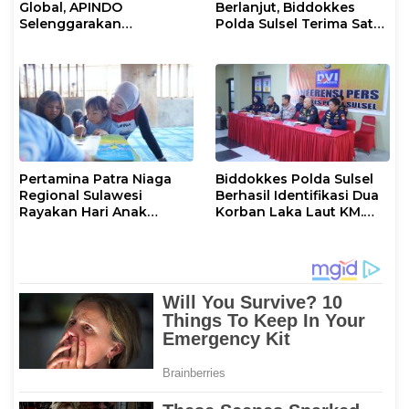
Global, APINDO
Berlanjut, Biddokkes
Selenggarakan
Polda Sulsel Terima Satu
Rakerkonas ke-35
Jenazah Korban Laka
Rumuskan Agenda
Laut KM Nurul Salsa
Ketahanan Ekonomi
Nasional
Pertamina Patra Niaga
Biddokkes Polda Sulsel
Regional Sulawesi
Berhasil Identifikasi Dua
Rayakan Hari Anak
Korban Laka Laut KM.
Nasional Melalui Rumah
Nurul Salsa
Anak Pesisir, Ruang
Tumbuh Generasi
Penjaga Pesisir