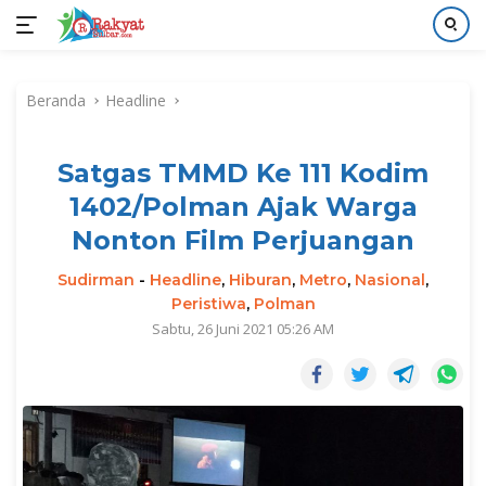
Langsung
ke
Beranda
Headline
konten
Satgas TMMD Ke 111 Kodim
1402/Polman Ajak Warga
Nonton Film Perjuangan
Sudirman
-
Headline
,
Hiburan
,
Metro
,
Nasional
,
Peristiwa
,
Polman
Sabtu, 26 Juni 2021 05:26 AM