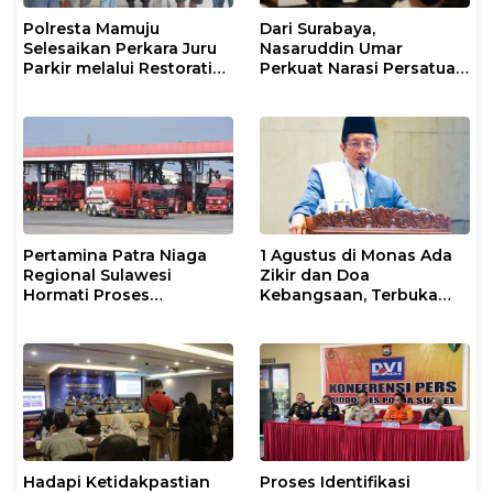
Polresta Mamuju
Dari Surabaya,
Selesaikan Perkara Juru
Nasaruddin Umar
Parkir melalui Restorative
Perkuat Narasi Persatuan
Justice
dan Kepemimpinan Umat
Pertamina Patra Niaga
1 Agustus di Monas Ada
Regional Sulawesi
Zikir dan Doa
Hormati Proses
Kebangsaan, Terbuka
Penanganan Insiden
untuk Umum
Kendaraan Operasional
di Polman
Hadapi Ketidakpastian
Proses Identifikasi