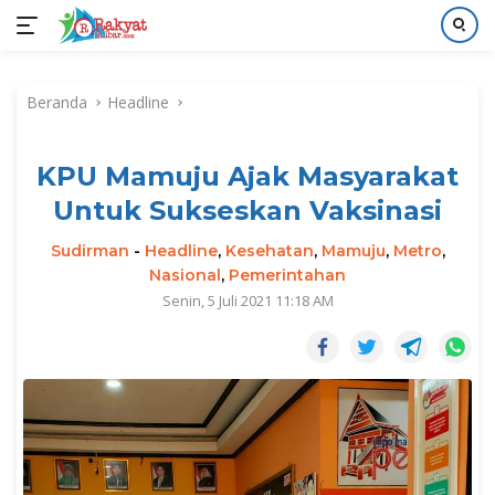
Langsung
ke
Beranda
Headline
konten
KPU Mamuju Ajak Masyarakat
Untuk Sukseskan Vaksinasi
Sudirman
-
Headline
,
Kesehatan
,
Mamuju
,
Metro
,
Nasional
,
Pemerintahan
Senin, 5 Juli 2021 11:18 AM