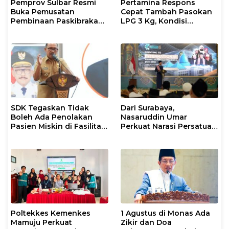
Pemprov Sulbar Resmi
Pertamina Respons
Buka Pemusatan
Cepat Tambah Pasokan
Pembinaan Paskibraka
LPG 3 Kg, Kondisi
2026
Penyaluran di Sulsel
Berlangsung Kondusif
SDK Tegaskan Tidak
Dari Surabaya,
Boleh Ada Penolakan
Nasaruddin Umar
Pasien Miskin di Fasilitas
Perkuat Narasi Persatuan
Pelayanan Kesehatan
dan Kepemimpinan Umat
Poltekkes Kemenkes
1 Agustus di Monas Ada
Mamuju Perkuat
Zikir dan Doa