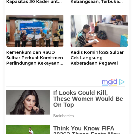
Kapasitas 30 Kader untuk
Kebangsaan, Terbuka
Mendukung Eliminasi
untuk Umum
TBC
Kemenkum dan RSUD
Kadis KominfoSS Sulbar
Sulbar Perkuat Komitmen
Cek Langsung
Perlindungan Kekayaan
Keberadaan Pegawai
Intelektual