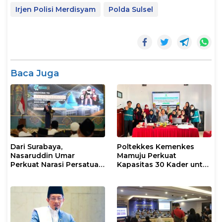
Irjen Polisi Merdisyam
Polda Sulsel
Baca Juga
Dari Surabaya,
Poltekkes Kemenkes
Nasaruddin Umar
Mamuju Perkuat
Perkuat Narasi Persatuan
Kapasitas 30 Kader untuk
dan Kepemimpinan Umat
Mendukung Eliminasi
TBC