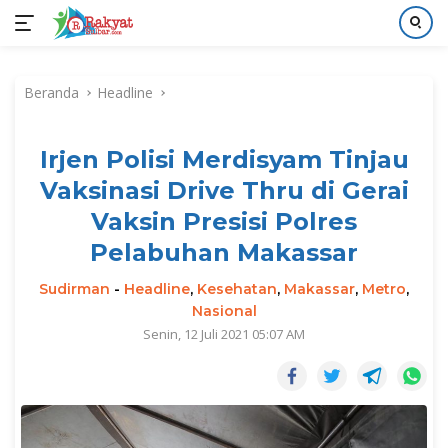
Langsung
ke
Beranda
Headline
konten
Irjen Polisi Merdisyam Tinjau
Vaksinasi Drive Thru di Gerai
Vaksin Presisi Polres
Pelabuhan Makassar
Sudirman
-
Headline
,
Kesehatan
,
Makassar
,
Metro
,
Nasional
Senin, 12 Juli 2021 05:07 AM