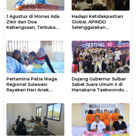
1 Agustus di Monas Ada
Hadapi Ketidakpastian
Zikir dan Doa
Global, APINDO
Kebangsaan, Terbuka
Selenggarakan
untuk Umum
Rakerkonas ke-35
Rumuskan Agenda
Ketahanan Ekonomi
Nasional
Pertamina Patra Niaga
Dojang Gubernur Sulbar
Regional Sulawesi
Sabet Juara Umum II di
Rayakan Hari Anak
Manakarra Taekwondo
Nasional Melalui Rumah
Festival VI 2026
Anak Pesisir, Ruang
Tumbuh Generasi
Penjaga Pesisir