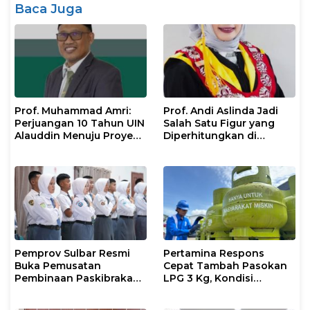
Baca Juga
Prof. Muhammad Amri:
Prof. Andi Aslinda Jadi
Perjuangan 10 Tahun UIN
Salah Satu Figur yang
Alauddin Menuju Proyek
Diperhitungkan di
IsDB Senilai Rp1 Triliun
Pemilihan Rektor UNM
2026–2030
Pemprov Sulbar Resmi
Pertamina Respons
Buka Pemusatan
Cepat Tambah Pasokan
Pembinaan Paskibraka
LPG 3 Kg, Kondisi
2026
Penyaluran di Sulsel
Berlangsung Kondusif