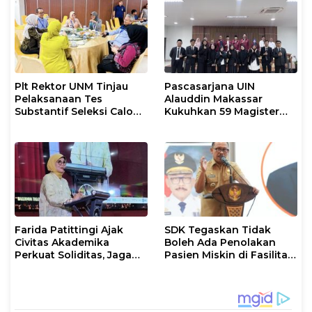
Plt Rektor UNM Tinjau
Pascasarjana UIN
Pelaksanaan Tes
Alauddin Makassar
Substantif Seleksi Calon
Kukuhkan 59 Magister
Mahasiswa PPG
Baru dalam Yudisium
Gelombang II 2026
Khusus
Farida Patittingi Ajak
SDK Tegaskan Tidak
Civitas Akademika
Boleh Ada Penolakan
Perkuat Soliditas, Jaga
Pasien Miskin di Fasilitas
Keutuhan UNM di Segala
Pelayanan Kesehatan
Tantangan