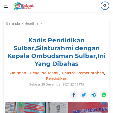
Langsung
ke
Beranda
Headline
konten
Kadis Pendidikan
Sulbar,Silaturahmi dengan
Kepala Ombudsman Sulbar,Ini
Yang Dibahas
Sudirman
-
Headline
,
Mamuju
,
Metro
,
Pemerintahan
,
Pendidikan
Selasa, 28 Desember 2021 22:19 PM