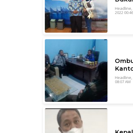
Headline
,
2022 00:4
Ombu
Kanto
Headline
,
08:07 AM
Kepal