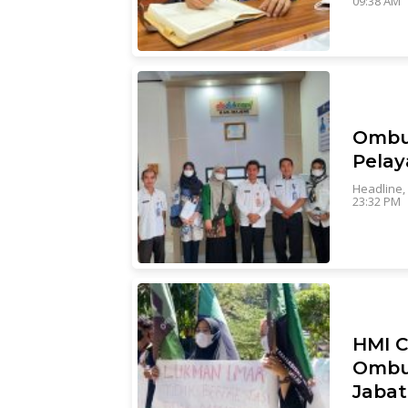
09:38 AM
Ombu
Pelay
Headline
,
23:32 PM
HMI 
Ombu
Jaba