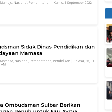
Mamuju
,
Nasional
,
Pemerintahan
|
Kamis, 1 September 2022
dsman Sidak Dinas Pendidikan dan
dayaan Mamasa
Mamasa
,
Nasional
,
Pemerintahan
,
Pendidikan
|
Selasa, 26 Juli
1 AM
la Ombudsman Sulbar Berikan
ngan Penuh untuk Nur Aysya