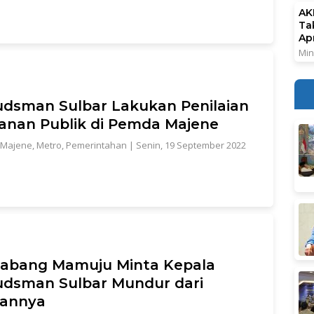
AK
Ta
Ap
Min
dsman Sulbar Lakukan Penilaian
anan Publik di Pemda Majene
Majene
,
Metro
,
Pemerintahan
|
Senin, 19 September 2022
Cabang Mamuju Minta Kepala
dsman Sulbar Mundur dari
tannya