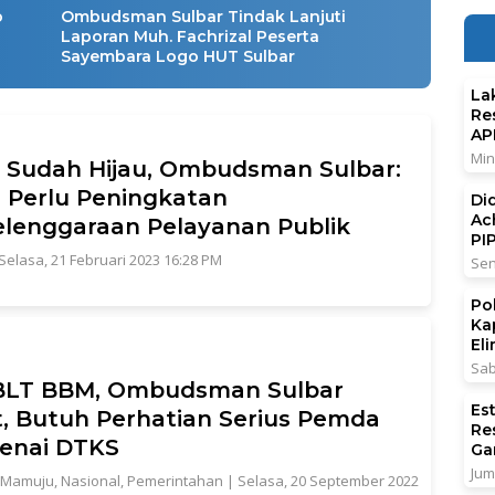
o
Ombudsman Sulbar Tindak Lanjuti
Laporan Muh. Fachrizal Peserta
Sayembara Logo HUT Sulbar
La
Re
AP
Min
 Sudah Hijau, Ombudsman Sulbar:
 Perlu Peningkatan
Di
Ac
lenggaraan Pelayanan Publik
PI
Selasa, 21 Februari 2023 16:28 PM
Sen
Po
Ka
El
Sab
 BLT BBM, Ombudsman Sulbar
Es
, Butuh Perhatian Serius Pemda
Re
enai DTKS
Ga
Jum
Mamuju
,
Nasional
,
Pemerintahan
|
Selasa, 20 September 2022