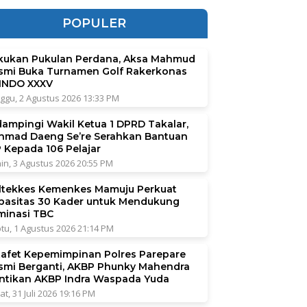
POPULER
kukan Pukulan Perdana, Aksa Mahmud
smi Buka Turnamen Golf Rakerkonas
INDO XXXV
ggu, 2 Agustus 2026 13:33 PM
dampingi Wakil Ketua 1 DPRD Takalar,
hmad Daeng Se’re Serahkan Bantuan
P Kepada 106 Pelajar
in, 3 Agustus 2026 20:55 PM
ltekkes Kemenkes Mamuju Perkuat
pasitas 30 Kader untuk Mendukung
iminasi TBC
tu, 1 Agustus 2026 21:14 PM
tafet Kepemimpinan Polres Parepare
smi Berganti, AKBP Phunky Mahendra
ntikan AKBP Indra Waspada Yuda
at, 31 Juli 2026 19:16 PM