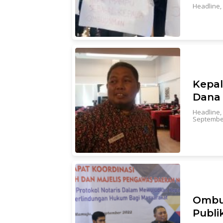
Headline
,
Kepal
Dana 
Headline
,
September
Ombud
Publi