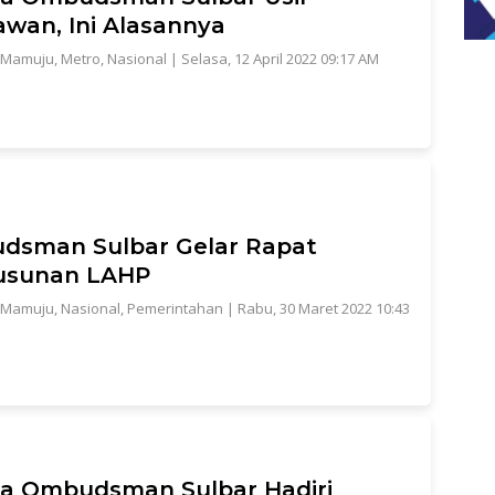
wan, Ini Alasannya
Mamuju
,
Metro
,
Nasional
|
Selasa, 12 April 2022 09:17 AM
dsman Sulbar Gelar Rapat
usunan LAHP
Mamuju
,
Nasional
,
Pemerintahan
|
Rabu, 30 Maret 2022 10:43
a Ombudsman Sulbar Hadiri