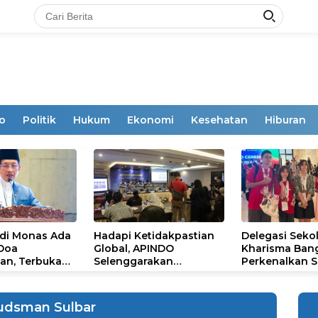
o
Politik
Hukum
Ekonomi
Kesehatan
Hiburan
 di Monas Ada
Hadapi Ketidakpastian
Delegasi Seko
 Doa
Global, APINDO
Kharisma Ban
an, Terbuka
Selenggarakan
Perkenalkan S
mum
Rakerkonas ke-35
Ikon Budaya Su
Rumuskan Agenda
Ajang Internat
Ketahanan Ekonomi
STEAM Olympi
dsman Sulbar
Nasional
di Roma