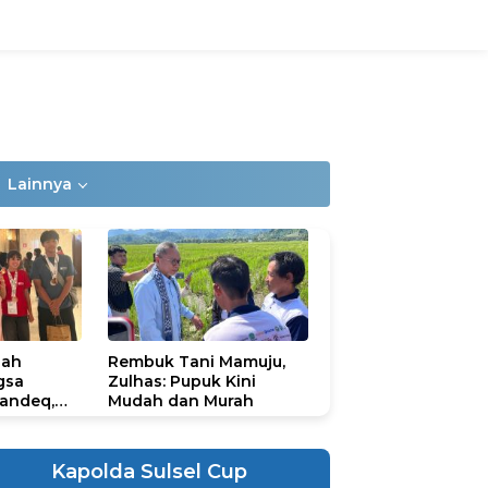
Lainnya
lah
Rembuk Tani Mamuju,
gsa
Zulhas: Pupuk Kini
andeq,
Mudah dan Murah
lbar di
ional
ad 2026
Kapolda Sulsel Cup