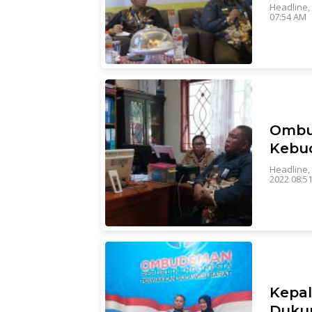
Headline
,
07:54 AM
Ombu
Kebu
Headline
,
2022 08:5
Kepa
Duku