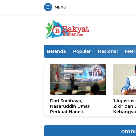
MENU
Langsung
ke
konten
Beranda
Populer
Nasional
Metr
Dari Surabaya,
1 Agustus
Nasaruddin Umar
Zikir dan
Perkuat Narasi
Kebangsa
Persatuan dan
untuk U
Kepemimpinan Umat
ombu