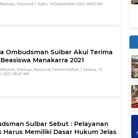
Mamuju
,
Nasional
|
Rabu, 14 September 2022 04:50 AM
a Ombudsman Sulbar Akui Terima
Beasiswa Manakarra 2021
Hiburan
,
Mamuju
,
Nasional
,
Pemerintahan
|
Selasa, 13
 2022 08:47 AM
sman Sulbar Sebut : Pelayanan
k Harus Memiliki Dasar Hukum Jelas