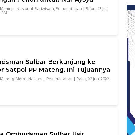
Mamuju
,
Nasional
,
Pariwisata
,
Pemerintahan
|
Rabu, 13 Juli
6 AM
dsman Sulbar Berkunjung ke
r Satpol PP Mateng, Ini Tujuannya
Mateng
,
Metro
,
Nasional
,
Pemerintahan
|
Rabu, 22 Juni 2022
a Ombudsman Sulbar Usir