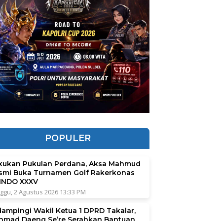
POPULER
kukan Pukulan Perdana, Aksa Mahmud
smi Buka Turnamen Golf Rakerkonas
INDO XXXV
ggu, 2 Agustus 2026 13:33 PM
dampingi Wakil Ketua 1 DPRD Takalar,
hmad Daeng Se’re Serahkan Bantuan