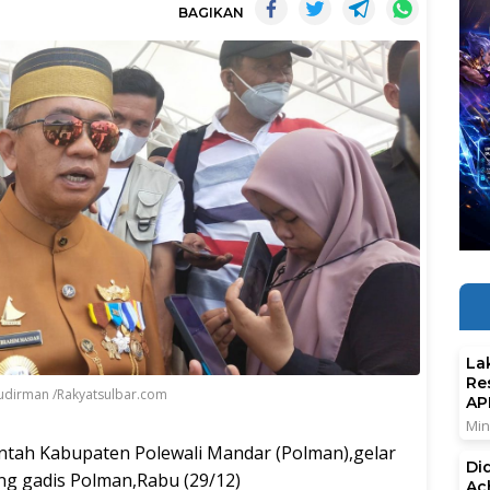
BAGIKAN
La
Re
udirman /Rakyatsulbar.com
AP
Min
ntah Kabupaten Polewali Mandar (Polman),gelar
Di
ung gadis Polman,Rabu (29/12)
Ac