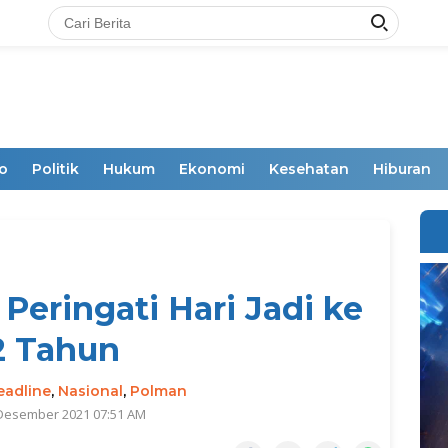
o
Politik
Hukum
Ekonomi
Kesehatan
Hiburan
eringati Hari Jadi ke
2 Tahun
eadline
,
Nasional
,
Polman
 Desember 2021 07:51 AM