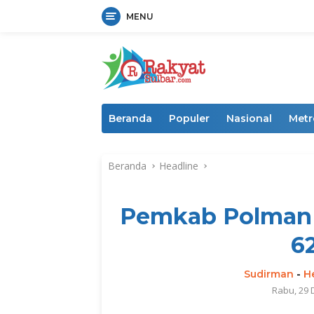
MENU
Langsung
ke
konten
Beranda
Populer
Nasional
Metr
Beranda
Headline
Pemkab Polman P
6
Sudirman
-
H
Rabu, 29