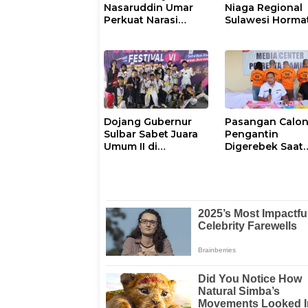
Nasaruddin Umar
Niaga Regional
Perkuat Narasi
Sulawesi Horma
Persatuan dan
Proses Penang
Kepemimpinan
Insiden Kendar
Umat
Operasional di
Polman
Dojang Gubernur
Pasangan Calo
Sulbar Sabet Juara
Pengantin
Umum II di
Digerebek Saat
Manakarra
Pesta Sabu di
Taekwondo Festival
Mamuju
VI 2026