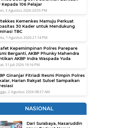
P Kepada 106 Pelajar
in, 3 Agustus 2026 20:55 PM
ltekkes Kemenkes Mamuju Perkuat
pasitas 30 Kader untuk Mendukung
iminasi TBC
tu, 1 Agustus 2026 21:14 PM
tafet Kepemimpinan Polres Parepare
smi Berganti, AKBP Phunky Mahendra
ntikan AKBP Indra Waspada Yuda
at, 31 Juli 2026 19:16 PM
BP Ginanjar Fitriadi Resmi Pimpin Polres
kalar, Harian Rakyat Sulsel Sampaikan
resiasi
ggu, 2 Agustus 2026 08:37 AM
NASIONAL
Dari Surabaya, Nasaruddin