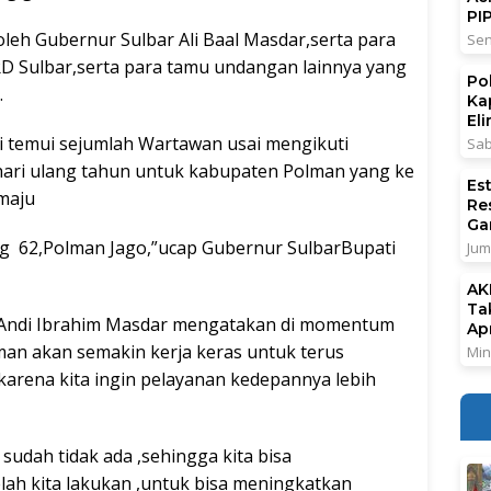
PI
oleh Gubernur Sulbar Ali Baal Masdar,serta para
Sen
RD Sulbar,serta para tamu undangan lainnya yang
Po
.
Ka
El
di temui sejumlah Wartawan usai mengikuti
Sab
ari ulang tahun untuk kabupaten Polman yang ke
Es
 maju
Re
Ga
g 62,Polman Jago,”ucap Gubernur SulbarBupati
Jum
AK
Ta
r Andi Ibrahim Masdar mengatakan di momentum
Ap
lman akan semakin kerja keras untuk terus
Min
arena kita ingin pelayanan kedepannya lebih
udah tidak ada ,sehingga kita bisa
ah kita lakukan ,untuk bisa meningkatkan