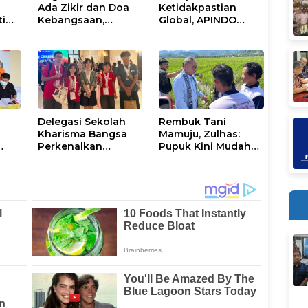
Ada Zikir dan Doa
Ketidakpastian
ti
Kebangsaan,
Global, APINDO
anan
Terbuka untuk
Selenggarakan
aan
Umum
Rakerkonas ke-35
Rumuskan Agenda
Ketahanan Ekonomi
Nasional
n
Delegasi Sekolah
Rembuk Tani
Kharisma Bangsa
Mamuju, Zulhas:
Perkenalkan
Pupuk Kini Mudah
Sandeq, Ikon
dan Murah
Budaya Sulbar di
Ajang International
STEAM Olympiad
2026 di Roma