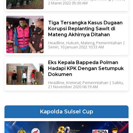
2 Maret 2022 05:30 AM
Tiga Tersangka Kasus Dugaan
Korupsi Replanting Sawit di
Mateng Akhirnya Ditahan
Headline
,
Hukum
,
Mateng
,
Pemerintahan
|
Senin, 10 Januari 2022 10:33 AM
Eks Kepala Bappeda Polman
Hadapi KPK Dengan Setumpuk
Dokumen
Headline
,
Kriminal
,
Pemerintahan
|
Sabtu,
21 November 2020 06:19 AM
Kapolda Sulsel Cup