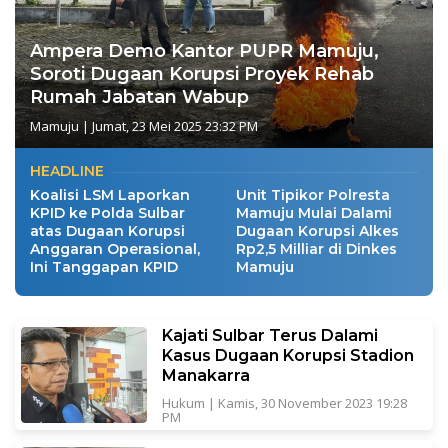
Ampera Demo Kantor PUPR Mamuju,
Soroti Dugaan Korupsi Proyek Rehab
Rumah Jabatan Wabup
Mamuju
|
Jumat, 23 Mei 2025 23:32 PM
HEADLINE
Koalisi LSM Laporkan
Unit Tipikor Polresta
KPID ke Polda Sulbar
Mamuju Mulai Dalami
atas Dugaan Korupsi
Dugaan Korupsi Alkes
Anggaran Operasional,
Rp2,5 Milliar di Dinkes
Ini Tanggapan KPID
Mamuju
Kajati Sulbar Terus Dalami
Kasus Dugaan Korupsi Stadion
Manakarra
Hukum
|
Kamis, 30 November 2023 19:28
PM