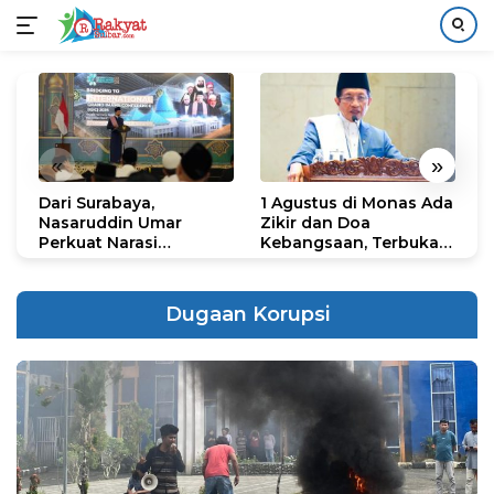
Langsung
ke
konten
«
»
Dari Surabaya,
1 Agustus di Monas Ada
H
Nasaruddin Umar
Zikir dan Doa
G
Perkuat Narasi
Kebangsaan, Terbuka
S
Persatuan dan
untuk Umum
R
Kepemimpinan Umat
R
K
Dugaan Korupsi
N