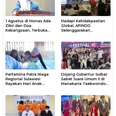
1 Agustus di Monas Ada
Hadapi Ketidakpastian
Zikir dan Doa
Global, APINDO
Kebangsaan, Terbuka
Selenggarakan
untuk Umum
Rakerkonas ke-35
Rumuskan Agenda
Ketahanan Ekonomi
Nasional
Pertamina Patra Niaga
Dojang Gubernur Sulbar
Regional Sulawesi
Sabet Juara Umum II di
Rayakan Hari Anak
Manakarra Taekwondo
Nasional Melalui Rumah
Festival VI 2026
Anak Pesisir, Ruang
Tumbuh Generasi
Penjaga Pesisir