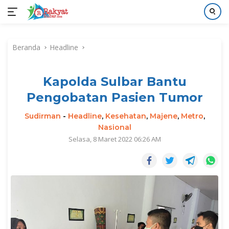
Langsung
ke
Beranda
Headline
konten
Kapolda Sulbar Bantu
Pengobatan Pasien Tumor
Sudirman
-
Headline
,
Kesehatan
,
Majene
,
Metro
,
Nasional
Selasa, 8 Maret 2022 06:26 AM