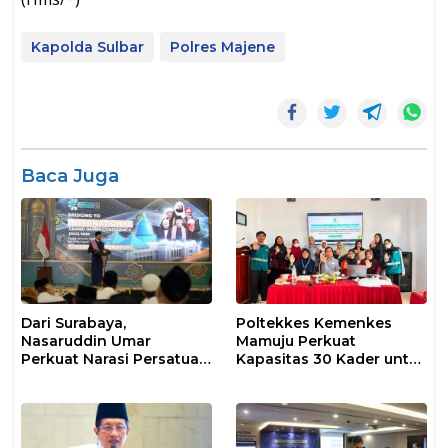
Kapolda Sulbar
Polres Majene
Baca Juga
Dari Surabaya,
Poltekkes Kemenkes
Nasaruddin Umar
Mamuju Perkuat
Perkuat Narasi Persatuan
Kapasitas 30 Kader untuk
dan Kepemimpinan Umat
Mendukung Eliminasi
TBC