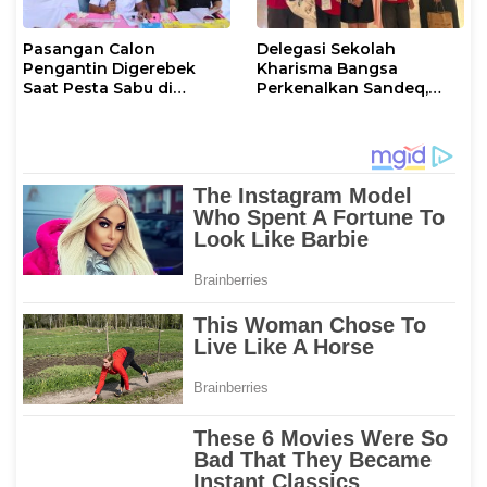
Pasangan Calon
Delegasi Sekolah
Pengantin Digerebek
Kharisma Bangsa
Saat Pesta Sabu di
Perkenalkan Sandeq,
Mamuju
Ikon Budaya Sulbar di
Ajang International
STEAM Olympiad 2026 di
Roma