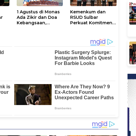
1 Agustus di Monas
Kemenkum dan
ar
Ada Zikir dan Doa
RSUD Sulbar
Kebangsaan,
Perkuat Komitmen
Terbuka untuk
Perlindungan
Umum
Kekayaan
Intelektual