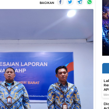
BAGIKAN
La
Re
AP
Min
Di
Ac