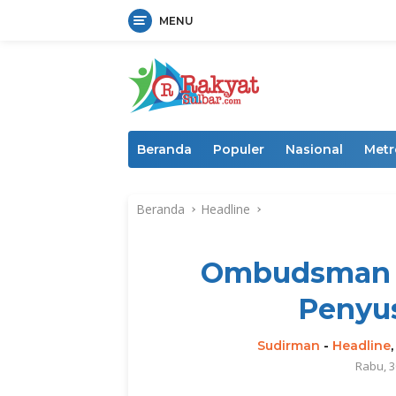
MENU
Langsung
ke
konten
Beranda
Populer
Nasional
Metr
Beranda
Headline
Ombudsman S
Penyu
Sudirman
-
Headline
Rabu, 3