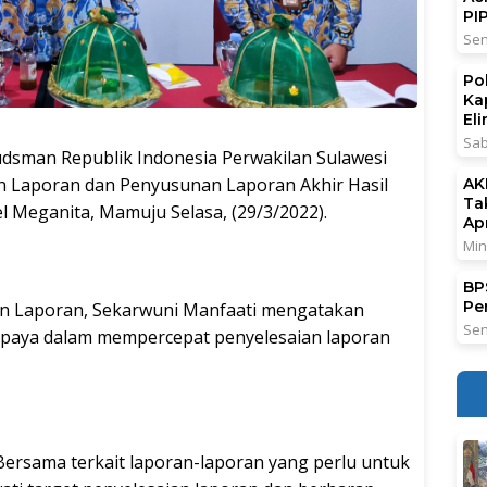
PI
Sen
Po
Ka
El
Sab
sman Republik Indonesia Perwakilan Sulawesi
ian Laporan dan Penyusunan Laporan Akhir Hasil
AK
Ta
l Meganita, Mamuju Selasa, (29/3/2022).
Ap
Min
BPS
Pe
aan Laporan, Sekarwuni Manfaati mengatakan
Sen
 upaya dalam mempercepat penyelesaian laporan
ersama terkait laporan-laporan yang perlu untuk