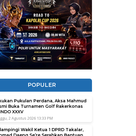
POPULER
kukan Pukulan Perdana, Aksa Mahmud
smi Buka Turnamen Golf Rakerkonas
INDO XXXV
ggu, 2 Agustus 2026 13:33 PM
dampingi Wakil Ketua 1 DPRD Takalar,
hmad Daeng Se’re Serahkan Bantuan