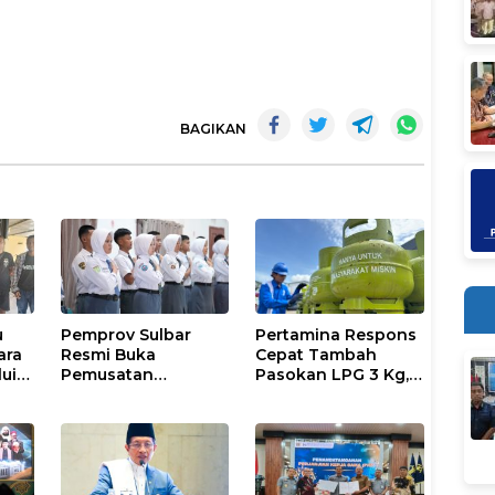
BAGIKAN
u
Pemprov Sulbar
Pertamina Respons
ara
Resmi Buka
Cepat Tambah
lui
Pemusatan
Pasokan LPG 3 Kg,
ice
Pembinaan
Kondisi Penyaluran
Paskibraka 2026
di Sulsel
Berlangsung
Kondusif