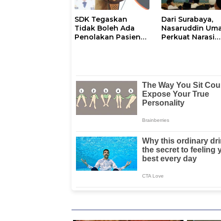
SDK Tegaskan
Dari Surabaya,
Tidak Boleh Ada
Nasaruddin Um
Penolakan Pasien
Perkuat Narasi
Miskin di Fasilitas
Persatuan dan
Pelayanan
Kepemimpinan
Kesehatan
Umat