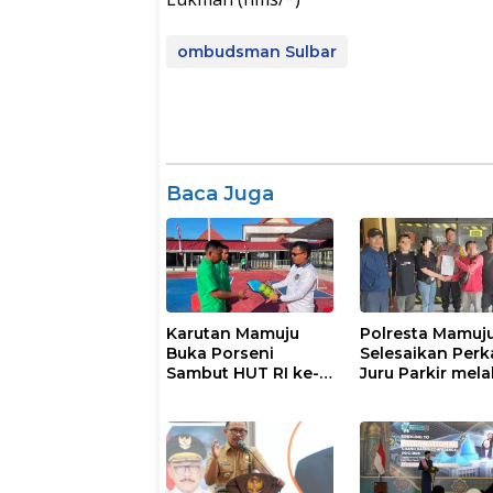
ombudsman Sulbar
Baca Juga
Karutan Mamuju
Polresta Mamuj
Buka Porseni
Selesaikan Perk
Sambut HUT RI ke-
Juru Parkir mela
81
Restorative Just