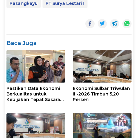
Pasangkayu
PT.Surya Lestari I
Baca Juga
Pastikan Data Ekonomi
Ekonomi Sulbar Triwulan
Berkualitas untuk
II -2026 Timbuh 5,20
Kebijakan Tepat Sasaran,
Persen
BPS Sulbar dan Pemprov
Sulbar Supervisi
Lapangan SE2026