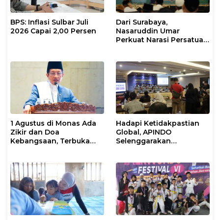
BPS: Inflasi Sulbar Juli
Dari Surabaya,
2026 Capai 2,00 Persen
Nasaruddin Umar
Perkuat Narasi Persatuan
dan Kepemimpinan Umat
1 Agustus di Monas Ada
Hadapi Ketidakpastian
Zikir dan Doa
Global, APINDO
Kebangsaan, Terbuka
Selenggarakan
untuk Umum
Rakerkonas ke-35
Rumuskan Agenda
Ketahanan Ekonomi
Nasional