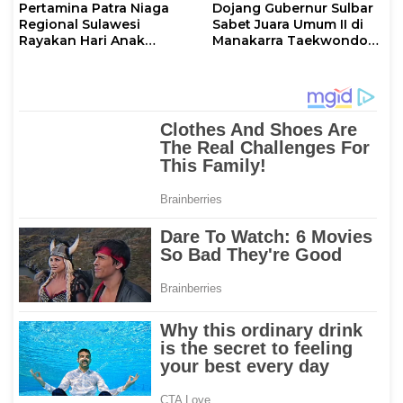
Pertamina Patra Niaga
Dojang Gubernur Sulbar
Regional Sulawesi
Sabet Juara Umum II di
Rayakan Hari Anak
Manakarra Taekwondo
Nasional Melalui Rumah
Festival VI 2026
Anak Pesisir, Ruang
Tumbuh Generasi
Penjaga Pesisir