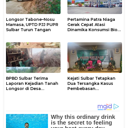
Longsor Tabone–Nosu
Pertamina Patra Niaga
Mamasa, UPTD PJJ PUPR
Gerak Cepat Atasi
Sulbar Turun Tangan
Dinamika Konsumsi Bio
Solar di Mamasa
BPBD Sulbar Terima
Kejati Sulbar Tetapkan
Laporan Kejadian Tanah
Dua Tersangka Kasus
Longsor di Desa
Pembebasan
Lembana Salulo Mamasa
Lahan Pasar Rakyat
Mamasa