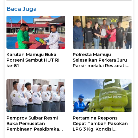
Baca Juga
Karutan Mamuju Buka
Polresta Mamuju
Porseni Sambut HUT RI
Selesaikan Perkara Juru
ke-81
Parkir melalui Restorative
Justice
Pemprov Sulbar Resmi
Pertamina Respons
Buka Pemusatan
Cepat Tambah Pasokan
Pembinaan Paskibraka
LPG 3 Kg, Kondisi
2026
Penyaluran di Sulsel