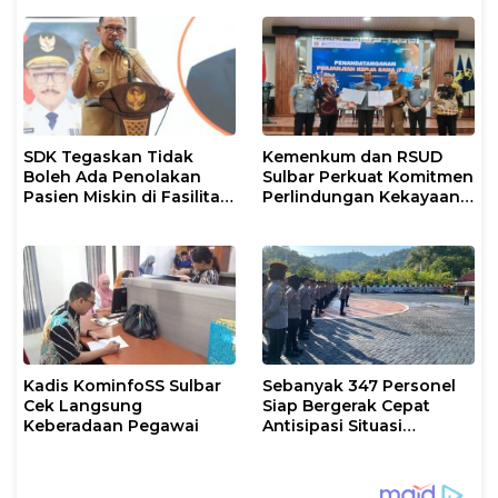
Berlangsung Kondusif
SDK Tegaskan Tidak
Kemenkum dan RSUD
Boleh Ada Penolakan
Sulbar Perkuat Komitmen
Pasien Miskin di Fasilitas
Perlindungan Kekayaan
Pelayanan Kesehatan
Intelektual
Kadis KominfoSS Sulbar
Sebanyak 347 Personel
Cek Langsung
Siap Bergerak Cepat
Keberadaan Pegawai
Antisipasi Situasi
Kamtibmas di Sulbar