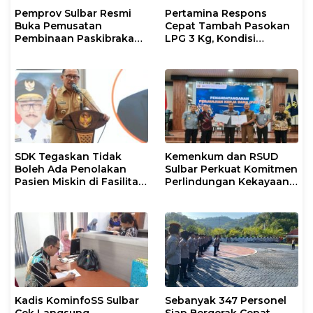
Pemprov Sulbar Resmi
Pertamina Respons
Buka Pemusatan
Cepat Tambah Pasokan
Pembinaan Paskibraka
LPG 3 Kg, Kondisi
2026
Penyaluran di Sulsel
Berlangsung Kondusif
SDK Tegaskan Tidak
Kemenkum dan RSUD
Boleh Ada Penolakan
Sulbar Perkuat Komitmen
Pasien Miskin di Fasilitas
Perlindungan Kekayaan
Pelayanan Kesehatan
Intelektual
Kadis KominfoSS Sulbar
Sebanyak 347 Personel