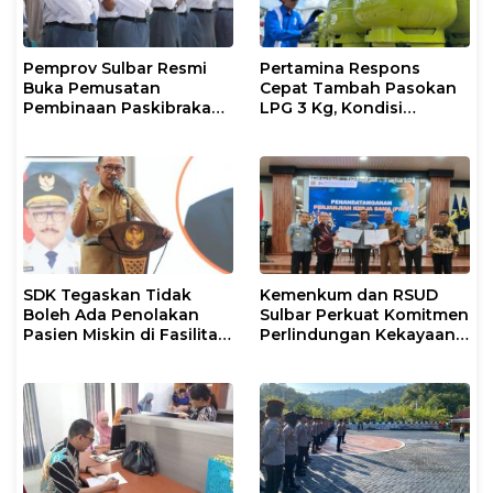
Pemprov Sulbar Resmi
Pertamina Respons
Buka Pemusatan
Cepat Tambah Pasokan
Pembinaan Paskibraka
LPG 3 Kg, Kondisi
2026
Penyaluran di Sulsel
Berlangsung Kondusif
SDK Tegaskan Tidak
Kemenkum dan RSUD
Boleh Ada Penolakan
Sulbar Perkuat Komitmen
Pasien Miskin di Fasilitas
Perlindungan Kekayaan
Pelayanan Kesehatan
Intelektual