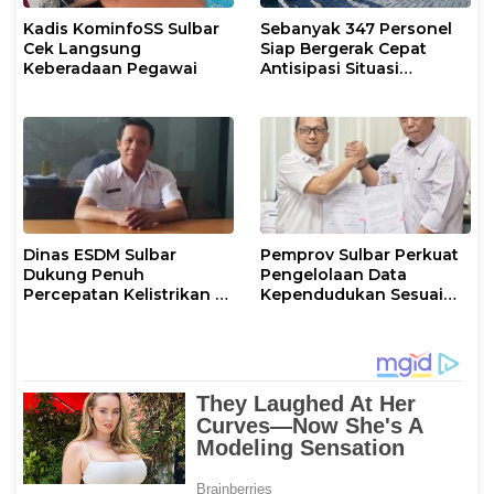
Kadis KominfoSS Sulbar
Sebanyak 347 Personel
Cek Langsung
Siap Bergerak Cepat
Keberadaan Pegawai
Antisipasi Situasi
Kamtibmas di Sulbar
Dinas ESDM Sulbar
Pemprov Sulbar Perkuat
Dukung Penuh
Pengelolaan Data
Percepatan Kelistrikan di
Kependudukan Sesuai
WP Pesisir Barat Pulau
Permendagri 17 Tahun
Karampuang
2023