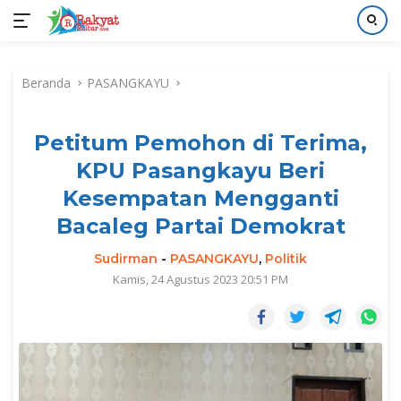
Langsung
ke
Beranda
PASANGKAYU
konten
Petitum Pemohon di Terima,
KPU Pasangkayu Beri
Kesempatan Mengganti
Bacaleg Partai Demokrat
Sudirman
-
PASANGKAYU
,
Politik
Kamis, 24 Agustus 2023 20:51 PM