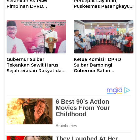
Serahkan SK PAW
Percepat Layanan,
Pimpinan DPRD
Puskesmas Pasangkayu
Pasangkayu
Siapkan Anggaran
Langganan 2026
Gubernur Sulbar
Ketua Komisi I DPRD
Tekankan Sawit Harus
Sulbar Dampingi
Sejahterakan Rakyat dan
Gubernur Safari
Taat Pajak
Ramadan di Pasangkayu