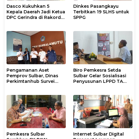
Dasco Kukuhkan 5
Dinkes Pasangkayu
Kepala Daerah Jadi Ketua
Terbitkan 19 SLHS untuk
DPC Gerindra di Rakorda
SPPG
Sulsel
Pengamanan Aset
Biro Pemkesra Setda
Pemprov Sulbar, Dinas
Sulbar Gelar Sosialisasi
Perkimtanhub Survei
Penyusunan LPPD TA
Tiga Sekolah di
2026 di Pasangkayu
Pasangkayu
Pemkesra Sulbar
Internet Sulbar Digital