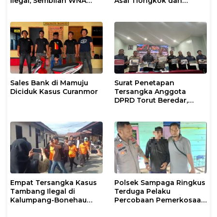
Ilegal, Sembilan WNA
Asal Tiongkok dan
Ditangkap Diduga
Malaysia Diamankan
Salahgunakan Izin
Petugas Imigrasi
Tinggal
Makassar
Sales Bank di Mamuju
Surat Penetapan
Diciduk Kasus Curanmor
Tersangka Anggota
DPRD Torut Beredar,
Polresta Mamuju
Tegaskan Masih
Berstatus Saksi
Empat Tersangka Kasus
Polsek Sampaga Ringkus
Tambang Ilegal di
Terduga Pelaku
Kalumpang-Bonehau
Percobaan Pemerkosaan
Resmi Ditahan Polresta
Anak Tiri