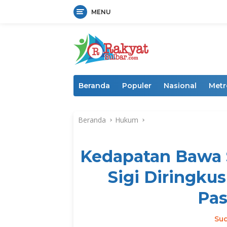
MENU
Langsung
ke
konten
Beranda
Populer
Nasional
Metr
Beranda
Hukum
Kedapatan Bawa 
Sigi Diringku
Pa
Su