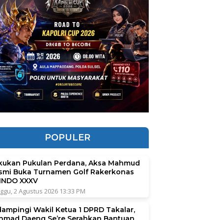
POPULER
kukan Pukulan Perdana, Aksa Mahmud
smi Buka Turnamen Golf Rakerkonas
INDO XXXV
ggu, 2 Agustus 2026 13:33 PM
dampingi Wakil Ketua 1 DPRD Takalar,
hmad Daeng Se’re Serahkan Bantuan