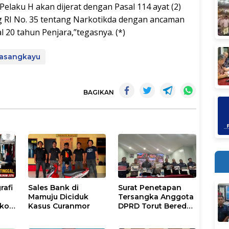
elaku H akan dijerat dengan Pasal 114 ayat (2)
g RI No. 35 tentang Narkotikda dengan ancaman
20 tahun Penjara,”tegasnya. (*)
Pasangkayu
BAGIKAN
rafi
Sales Bank di
Surat Penetapan
Mamuju Diciduk
Tersangka Anggota
gkok
Kasus Curanmor
DPRD Torut Beredar,
Polresta Mamuju
ugas
Tegaskan Masih