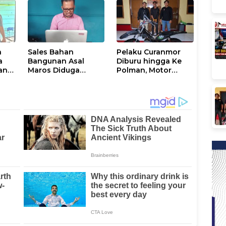
sar
Berstatus Saksi
a
Sales Bahan
Pelaku Curanmor
a
Bangunan Asal
Diburu hingga Ke
an
Maros Diduga
Polman, Motor
nak
Disekap dan
Curian Berhasil
Dianiaya Pengusaha
Diamankan