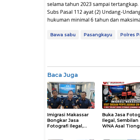
selama tahun 2023 sampai tertangkap. P
Subs Pasal 112 ayat (2) Undang-Undan
hukuman minimal 6 tahun dan maksimal 
Bawa sabu
Pasangkayu
Polres 
Baca Juga
Imigrasi Makassar
Buka Jasa Fotog
Bongkar Jasa
Ilegal, Sembilan
Fotografi Ilegal,
WNA Asal Tion
Sembilan WNA
dan Malaysia
Ditangkap Diduga
Diamankan Pet