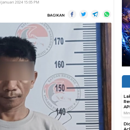
4 Januari 2024 15:05 PM
BAGIKAN
La
Re
AP
Min
Di
Ac