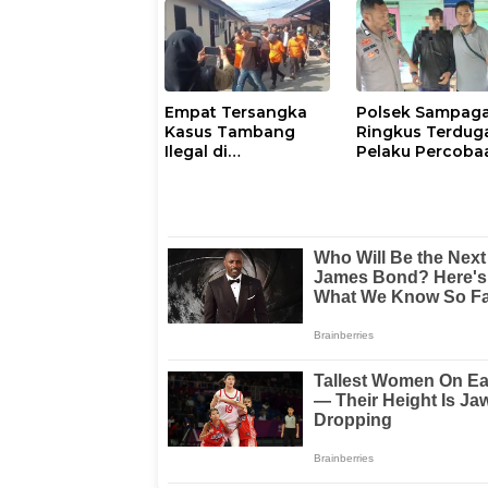
Salahgunakan Izin
Imigrasi Makas
Tinggal
Empat Tersangka
Polsek Sampag
Kasus Tambang
Ringkus Terdug
Ilegal di
Pelaku Percoba
Kalumpang-
Pemerkosaan A
Bonehau Resmi
Tiri
Ditahan Polresta
Mamuju