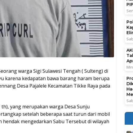
PI
Sen
Po
Ka
El
Sab
AK
Ta
Ap
Min
ang warga Sigi Sulawesi Tengah ( Sulteng) di
yu karena kedapatan bawa barang haram berupa
Pr
Di
nnang Desa Pajalele Kecamatan Tikke Raya pada
Ha
Me
Sab
39 th), yang merupakan warga Desa Sunju
rtangkap setelah beberapa saat turun dari mobil
n hendak mengedarkan Sabu Tersebut di wilayah