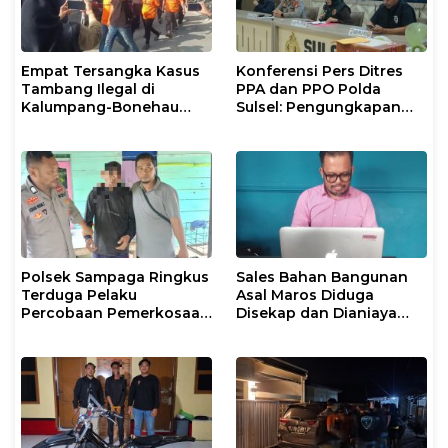
Empat Tersangka Kasus
Konferensi Pers Ditres
Tambang Ilegal di
PPA dan PPO Polda
Kalumpang-Bonehau
Sulsel: Pengungkapan
Resmi Ditahan Polresta
Kasus TPPO dan
Mamuju
Eksploitasi Anak di Dua
Wilayah
Polsek Sampaga Ringkus
Sales Bahan Bangunan
Terduga Pelaku
Asal Maros Diduga
Percobaan Pemerkosaan
Disekap dan Dianiaya
Anak Tiri
Pengusaha