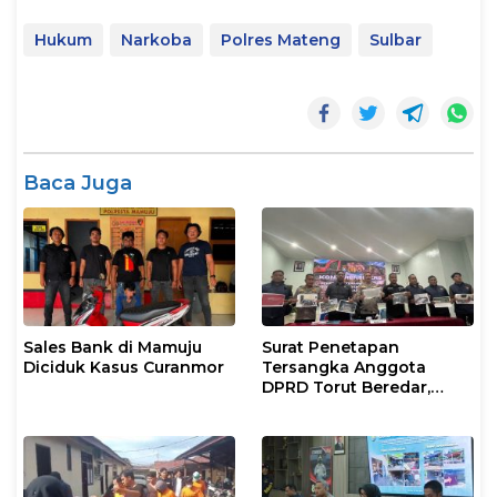
Hukum
Narkoba
Polres Mateng
Sulbar
Baca Juga
Sales Bank di Mamuju
Surat Penetapan
Diciduk Kasus Curanmor
Tersangka Anggota
DPRD Torut Beredar,
Polresta Mamuju
Tegaskan Masih
Berstatus Saksi