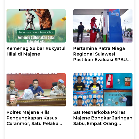
Alokasikan Rp50 Miliar
Kemenag Sulbar Rukyatul
Pertamina Patra Niaga
Hilal di Majene
Regional Sulawesi
Pastikan Evaluasi SPBU
Malunda Berjalan dan
Penyaluran BBM Tetap
Terjaga
Polres Majene Rilis
Sat Resnarkoba Polres
Pengungkapan Kasus
Majene Bongkar Jaringan
Curanmor, Satu Pelaku
Sabu, Empat Orang
Diamankan
Terduga Pelaku
Diamankan