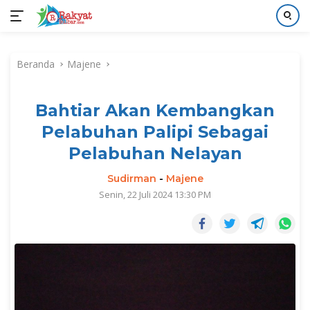
Langsung
ke
Beranda
Majene
konten
Bahtiar Akan Kembangkan
Pelabuhan Palipi Sebagai
Pelabuhan Nelayan
Sudirman
-
Majene
Senin, 22 Juli 2024 13:30 PM