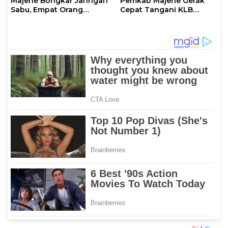
Majene Bongkar Jaringan
Pemkab Majene Gerak
Sabu, Empat Orang
Cepat Tangani KLB
Terduga Pelaku
Dugaan Keracunan MBG
Diamankan