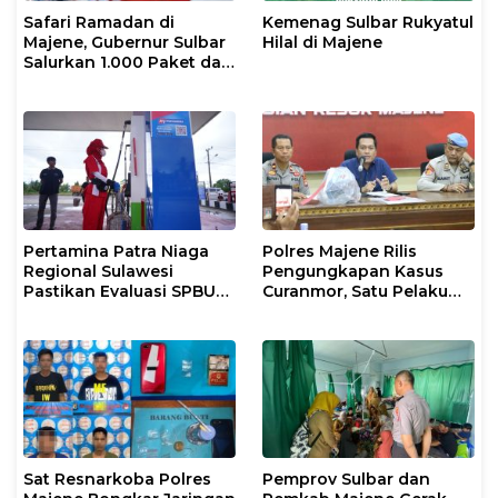
Safari Ramadan di
Kemenag Sulbar Rukyatul
Majene, Gubernur Sulbar
Hilal di Majene
Salurkan 1.000 Paket dan
Alokasikan Rp50 Miliar
Pertamina Patra Niaga
Polres Majene Rilis
Regional Sulawesi
Pengungkapan Kasus
Pastikan Evaluasi SPBU
Curanmor, Satu Pelaku
Malunda Berjalan dan
Diamankan
Penyaluran BBM Tetap
Terjaga
Sat Resnarkoba Polres
Pemprov Sulbar dan