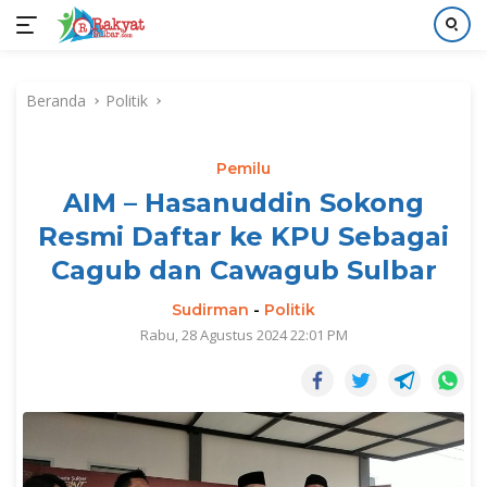
Langsung
ke
Beranda
Politik
konten
Pemilu
AIM – Hasanuddin Sokong
Resmi Daftar ke KPU Sebagai
Cagub dan Cawagub Sulbar
Sudirman
-
Politik
Rabu, 28 Agustus 2024 22:01 PM