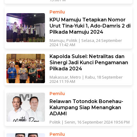
Pemilu
KPU Mamuju Tetapkan Nomor
Urut Tina-Yuki 1, Ado-Damris 2 di
Pilkada Mamuju 2024
Mamuju
,
Politik
|
Selasa, 24 September
2024 11:42 AM
Kapolda Sulsel: Netralitas dan
Sinergi Jadi Kunci Pengamanan
Pilkada 2024
Makassar
,
Metro
|
Rabu, 18 September
2024 11:19 AM
Pemilu
Relawan Totondok Bonehau-
Kalumpang Siap Menangkan
ADAMI
Politik
|
Senin, 16 September 2024 19:56 PM
Pemilu