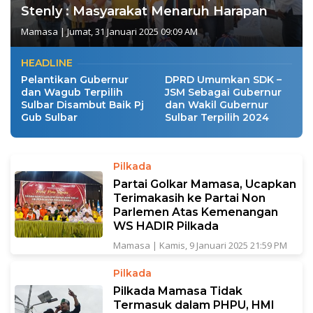
Stenly : Masyarakat Menaruh Harapan
Mamasa
|
Jumat, 31 Januari 2025 09:09 AM
HEADLINE
Pelantikan Gubernur
DPRD Umumkan SDK –
dan Wagub Terpilih
JSM Sebagai Gubernur
Sulbar Disambut Baik Pj
dan Wakil Gubernur
Gub Sulbar
Sulbar Terpilih 2024
Pilkada
Partai Golkar Mamasa, Ucapkan
Terimakasih ke Partai Non
Parlemen Atas Kemenangan
WS HADIR Pilkada
Mamasa
|
Kamis, 9 Januari 2025 21:59 PM
Pilkada
Pilkada Mamasa Tidak
Termasuk dalam PHPU, HMI