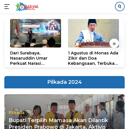
Langsung
ke
konten
«
»
Dari Surabaya,
1 Agustus di Monas Ada
H
Nasaruddin Umar
Zikir dan Doa
G
Perkuat Narasi
Kebangsaan, Terbuka
S
Persatuan dan
untuk Umum
R
Kepemimpinan Umat
R
K
Pilkada 2024
N
Pilkada
Bupati Terpilih Mamasa Akan Dilantik
Presiden Prabowo di Jakarta, Aktivis