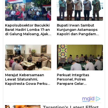
Kapolsubsektor Bacukiki
Bupati Irwan Sambut
Barat Hadiri Lomba 17-an
Kunjungan Astamaops
di Galung Maloang, Ajak
Kapolri dan Pangdam
Warga Jaga Kamtibmas
XIV/Hasanuddin di Luwu
Timur
Merajut Kebersamaan
Perkuat Integritas
Lewat Silaturahmi,
Personel, Polres
Kapolresta Gowa Perkuat
Parepare Gelar
Sinergi dengan Tokoh
Pembinaan Rohani dan
Masyarakat
Mental