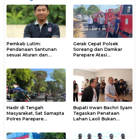
Pemkab Lutim:
Gerak Cepat Polsek
Pendanaan Santunan
Soreang dan Damkar
sesuai Aturan dan
Parepare Atasi
Prosedur Resmi
Kebakaran Lahan
Hadir di Tengah
Bupati Irwan Bachri Syam
Masyarakat, Sat Samapta
Tegaskan Penataan
Polres Parepare
Lahan Laoli Bukan
Gencarkan Patroli Pagi
Konflik Agraria